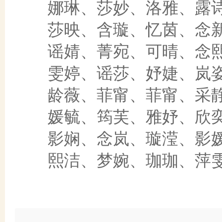
娜琳、莎妙、洛雅、露诗
莎映、含璇、忆茵、念新
谣婧、菁宛、可晴、念熙
雯婷、谣莎、妤婕、岚姿
龄薇、菲甯、菲甯、采静
媛毓、筠芙、雅妤、欣奕
影娴、念岚、璇滢、影媛
熙洁、梦婉、珈珈、萍雯