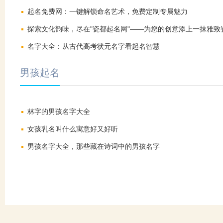
起名免费网：一键解锁命名艺术，免费定制专属魅力
探索文化韵味，尽在"瓷都起名网"——为您的创意添上一抹雅致
名字大全：从古代高考状元名字看起名智慧
男孩起名
林字的男孩名字大全
女孩乳名叫什么寓意好又好听
男孩名字大全，那些藏在诗词中的男孩名字