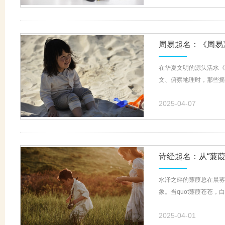
周易起名：《周易
在华夏文明的源头活水《
文、俯察地理时，那些摇
2025-04-07
诗经起名：从“蒹
水泽之畔的蒹葭总在晨雾
象。当quot蒹葭苍苍，白
2025-04-01