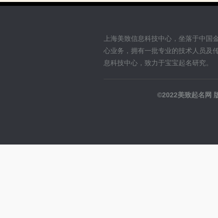
上海美致信息科技中心，坐落于中国
心业务，拥有一批专业的技术人员及
息科技中心，致力于宝宝起名研究。
©2022美致起名网