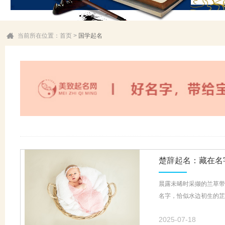
当前所在位置：
首页
>
国学起名
楚辞起名：藏在名
晨露未晞时采撷的兰草带
名字，恰似水边初生的芷
2025-07-18