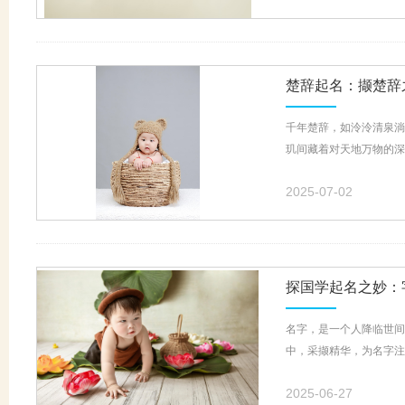
楚辞起名：撷楚辞
千年楚辞，如泠泠清泉淌
玑间藏着对天地万物的深
2025-07-02
探国学起名之妙：
名字，是一个人降临世间
中，采撷精华，为名字注
2025-06-27