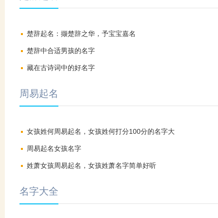
楚辞起名：撷楚辞之华，予宝宝嘉名
楚辞中合适男孩的名字
藏在古诗词中的好名字
周易起名
女孩姓何周易起名，女孩姓何打分100分的名字大
周易起名女孩名字
姓萧女孩周易起名，女孩姓萧名字简单好听
名字大全