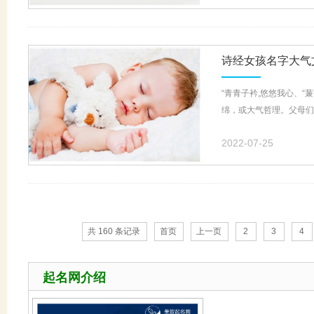
诗经女孩名字大气文
“青青子衿,悠悠我心、
绵，或大气哲理。父母们
2022-07-25
共 160 条记录
首页
上一页
2
3
4
起名网介绍