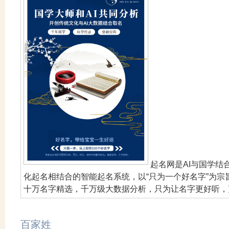
起名网是AI与国学
化起名相结合的智能起名系统，以“只为一个好名字”为
十万名字精选，千万级大数据分析，只为让名字更好听，
百家姓