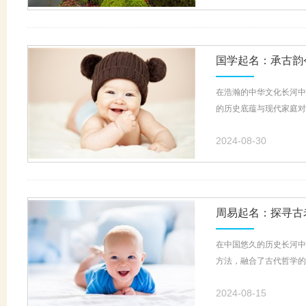
国学起名：承古韵
在浩瀚的中华文化长河中
的历史底蕴与现代家庭对子
2024-08-30
周易起名：探寻古
在中国悠久的历史长河中
方法，融合了古代哲学的
2024-08-15