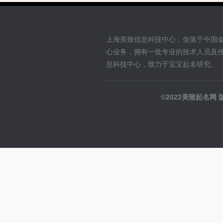
上海美致信息科技中心，坐落于中国
心业务，拥有一批专业的技术人员及
息科技中心，致力于宝宝起名研究。
©2022美致起名网