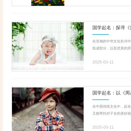
国学起名：探寻《
在浩瀚的中华文化长河中
组成部分，以其优美的辞
2025-03-11
国学起名：以《周
在中国传统文化中，起名
又能寄托对子女的美好祝
2025-03-11