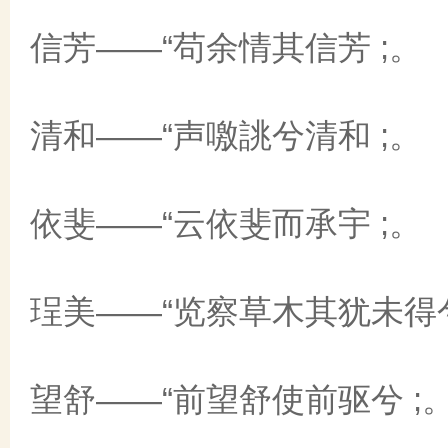
信芳——“苟余情其信芳 ;。
清和——“声噭誂兮清和 ;。
依斐——“云依斐而承宇 ;。
珵美——“览察草木其犹未得
望舒——“前望舒使前驱兮 ;