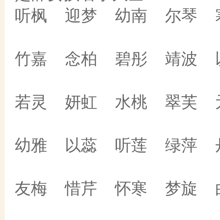
听枫 迎梦 幼南 尔琴 
竹嘉 念柏 碧彤 靖波 
若灵 妍虹 水桃 翠芙 
幼雅 以蕊 听莲 绿萍 
友梅 惜芹 怀寒 梦旋 