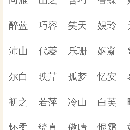
醉蓝 巧容 笑天 娱玲 
沛山 代菱 乐珊 娴凝 
尔白 映芹 孤梦 忆安 
初之 若萍 冷山 白芙 
怀柔 绮真 傲晴 恨霜 