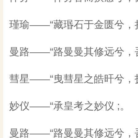
瑾瑜——“藏瑉石于金匮兮，捐
曼路——“路曼曼其修远兮，
彗星——“曳彗星之皓旰兮，抚
妙仪——“承皇考之妙仪 ;。
曼路——“路曼曼其修远兮，