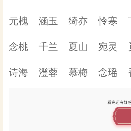
元槐 涵玉 绮亦 怜寒 
念桃 千兰 夏山 宛灵 
诗海 澄蓉 慕梅 念瑶 
看完还有疑