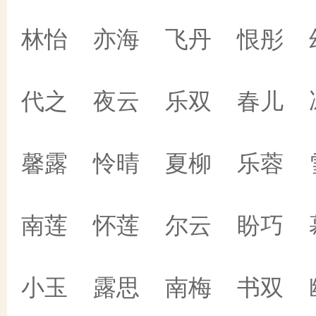
林怡 亦海 飞丹 恨彤 
代之 夜云 乐双 春儿 
馨露 怜晴 夏柳 乐蓉 
南莲 怀莲 尔云 盼巧 
小玉 露思 南梅 书双 