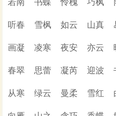
若南 书蝶 怜槐 巧枫 
听春 雪枫 如云 山真 
画凝 凌寒 夜安 亦云 
春翠 思蕾 凝芮 迎波 
从寒 绿云 曼柔 雪红 
向雁 山之 含巧 香蝶 