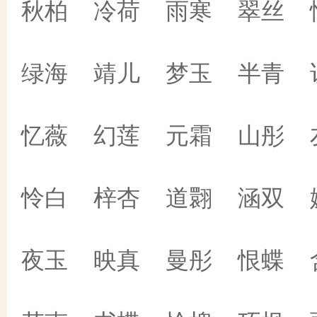
秋柏 冷荷 雨寒 翠丝 
绿海 靖儿 梦玉 半青 
忆薇 幻莲 元霜 山彤 
怜白 梓杏 道翾 涵双 
夜玉 映真 曼彤 恨蝶 