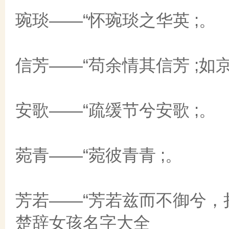
琬琰——“怀琬琰之华英 ;。
信芳——“苟余情其信芳 ;
安歌——“疏缓节兮安歌 ;。
菀青——“菀彼青青 ;。
芳若——“芳若兹而不御兮，捐
楚辞女孩名字大全