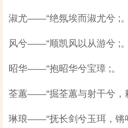
淑尤——“绝氛埃而淑尤兮 ;
风兮——“顺凯风以从游兮 ;
昭华——“抱昭华兮宝璋 ;。
荃蕙——“掘荃蕙与射干兮，耘
琳琅——“抚长剑兮玉珥，锵鸣