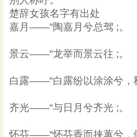
楚辞女孩名字有出处
嘉月——“陶嘉月兮总驾 ;。
景云——“龙举而景云往 ;。
白露——“白露纷以涂涂兮，秋
齐光——“与日月兮齐光 ;。
怀芬——“怀芬香而挟蕙兮，佩