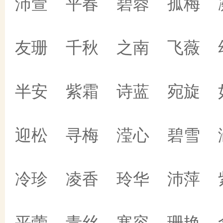
沛萱 平春 碧蓉 孤梅 
友珊 千秋 之南 飞薇 
半安 紫霜 诗蓝 宛旋 
迎松 寻梅 滢心 碧雪 
冷珍 凌香 玲华 沛萍 
平蕾 青丝 寒容 珊艳 