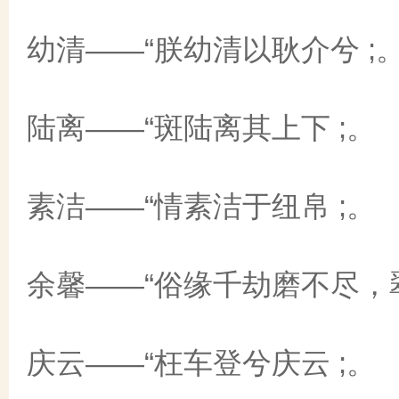
幼清——“朕幼清以耿介兮 ;
陆离——“斑陆离其上下 ;。
素洁——“情素洁于纽帛 ;。
余馨——“俗缘千劫磨不尽，
庆云——“枉车登兮庆云 ;。