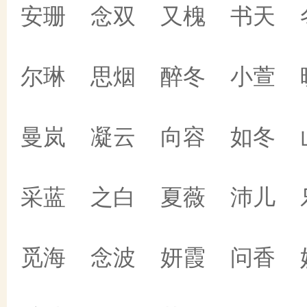
安珊 念双 又槐 书天 
尔琳 思烟 醉冬 小萱 
曼岚 凝云 向容 如冬 
采蓝 之白 夏薇 沛儿 
觅海 念波 妍霞 问香 