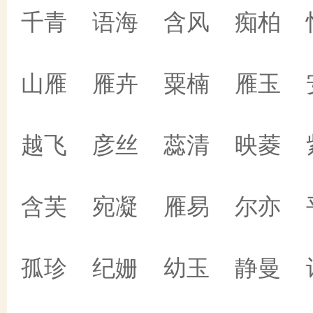
千青 语海 含风 痴柏 
山雁 雁卉 粟楠 雁玉 
越飞 彦丝 蕊清 映菱 
含芙 宛凝 雁易 尔亦 
孤珍 纪姗 幼玉 静曼 