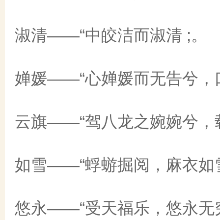
淑清——“中皎洁而淑清 ;。
婵媛——“心婵媛而无告兮，口
云旗——“驾八龙之婉婉兮，载
如雪——“蜉蝣掘阅，麻衣如
悠永——“受天福乐，悠永无穷