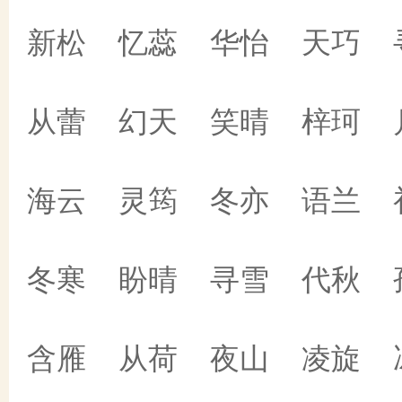
新松 忆蕊 华怡 天巧 
从蕾 幻天 笑晴 梓珂 
海云 灵筠 冬亦 语兰 
冬寒 盼晴 寻雪 代秋 
含雁 从荷 夜山 凌旋 