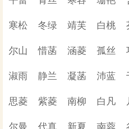
寒松 冬绿 靖芙 白桃 
尔山 惜菡 涵菱 孤丝 
淑雨 静兰 凝菡 沛蓝 
思菱 紫菱 南柳 白凡 
尔曼 代真 新夏 南蓉 