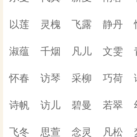
以莲 灵槐 飞露 静丹 
淑蕴 千烟 凡儿 文雯 
怀春 访琴 采柳 巧荷 
诗帆 访儿 碧曼 若翠 
飞冬 思萱 念灵 凡松 