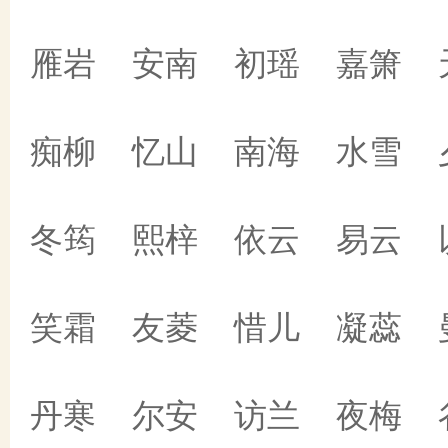
雁岩 安南 初瑶 嘉箫 
痴柳 忆山 南海 水雪 
冬筠 熙梓 依云 易云 
笑霜 友菱 惜儿 凝蕊 
丹寒 尔安 访兰 夜梅 