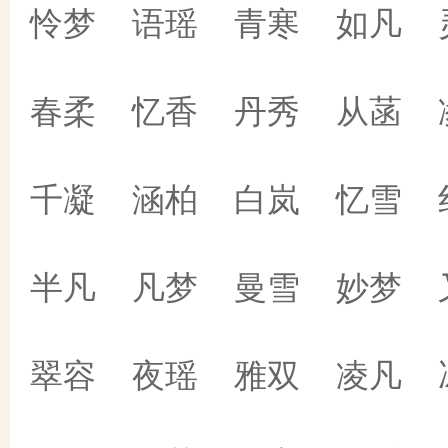
怜梦 语瑶 青寒 如凡 
春柔 忆香 丹秀 从菡 
千凝 涵柏 白岚 忆雪 
半凡 凡梦 曼雪 妙梦 
翠容 夜瑶 雅双 凌凡 