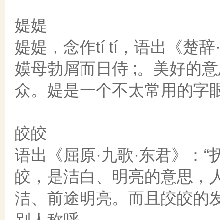
媞媞
媞媞，念作tí tí，语出《
嫫母勃屑而日侍 ;。美好的
众。媞是一个不太常用的字
皎皎
语出《屈原·九歌·东君》：“
皎，是洁白、明亮的意思，
洁、前途明亮。而且皎皎的发音
别人称呼。