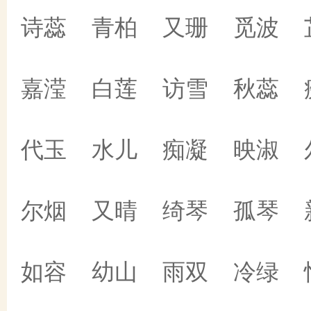
诗蕊 青柏 又珊 觅波 
嘉滢 白莲 访雪 秋蕊 
代玉 水儿 痴凝 映淑 
尔烟 又晴 绮琴 孤琴 
如容 幼山 雨双 冷绿 