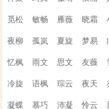
觅松 敏畅 雁薇 晓霜 
夜柳 孤岚 夏旋 梦易 
忆枫 雨文 思文 友薇 
冷旋 语枫 琮云 夜天 
凝蝶 慕巧 沛凝 怜云 