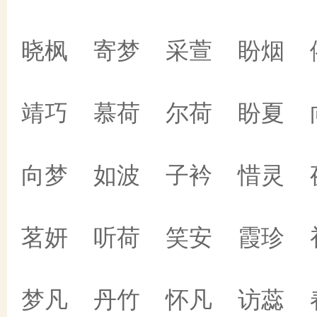
晓枫 寄梦 采萱 盼烟 
靖巧 慕荷 尔荷 盼夏 
向梦 如波 子衿 惜灵 
茗妍 听荷 笑安 霞珍 
梦凡 丹竹 怀凡 访蕊 