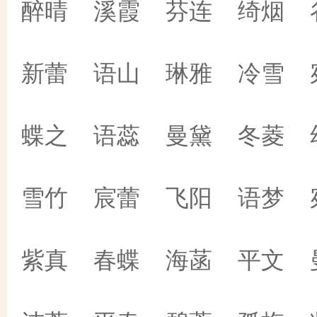
醉晴 溪霞 芬连 绮烟 
新蕾 语山 琳雅 冷雪 
蝶之 语蕊 曼黛 冬菱 
雪竹 宸蕾 飞阳 语梦 
紫真 春蝶 海菡 平文 