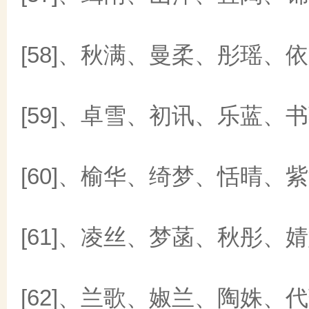
[58]、秋满、曼柔、彤瑶、
[59]、卓雪、初讯、乐蓝、
[60]、榆华、绮梦、恬晴、
[61]、凌丝、梦菡、秋彤、
[62]、兰歌、婌兰、陶姝、