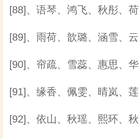
[88]、语琴、鸿飞、秋彤、
[89]、雨荷、歆璐、涵雪、
[90]、帘疏、雪蕊、惠思、
[91]、缘香、佩雯、晴岚、
[92]、依山、秋瑶、熙环、