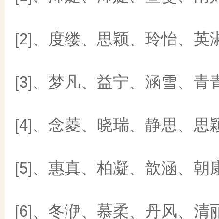
[2]、度缕、思颖、玲怡、英
[3]、梦凡、益宁、涵雪、青
[4]、念菱、晓瑞、静思、思
[5]、惠真、柏凝、歆涵、朝
[6]、冬洢、慕柔、丹风、清