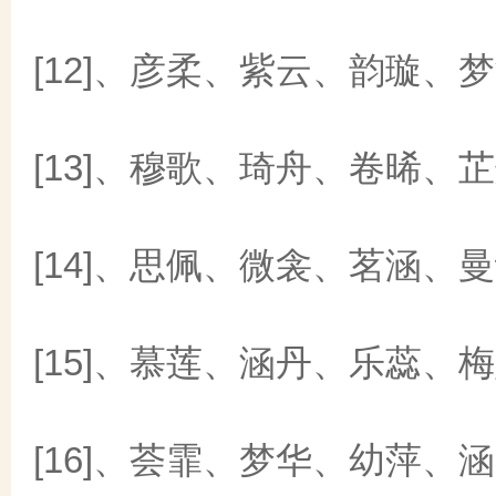
[12]、彦柔、紫云、韵璇、
[13]、穆歌、琦舟、卷晞、
[14]、思佩、微衾、茗涵、
[15]、慕莲、涵丹、乐蕊、
[16]、荟霏、梦华、幼萍、