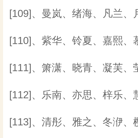
[109]、曼岚、绪海、凡兰、
[110]、紫华、铃夏、嘉熙、
[111]、箫潇、晓青、凝芙、
[112]、乐南、亦思、梓乐、
[113]、清彤、雅之、冬洢、