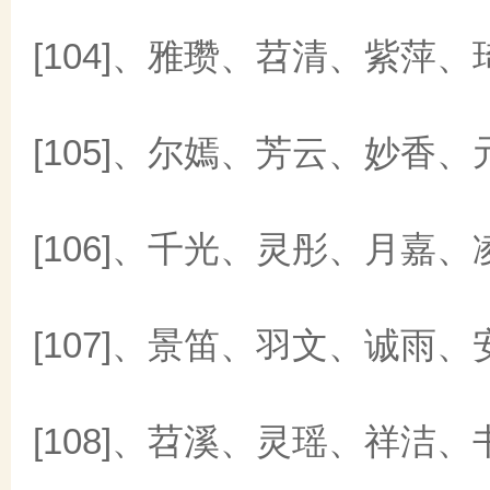
[104]、雅瓒、苕清、紫萍、
[105]、尔嫣、芳云、妙香、
[106]、千光、灵彤、月嘉、
[107]、景笛、羽文、诚雨、
[108]、苕溪、灵瑶、祥洁、