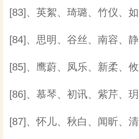
[83]、英絮、琦璐、竹仪、
[84]、思明、谷丝、南容、
[85]、鹰蔚、凤乐、新柔、
[86]、慕琴、初讯、紫芹、
[87]、怀儿、秋白、闻昕、