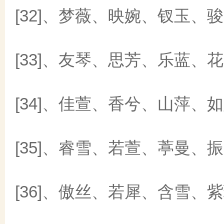
[32]、梦薇、映婉、钗玉、
[33]、友琴、思芳、乐蓝、
[34]、佳萱、香兮、山萍、
[35]、睿雪、若萱、葶曼、
[36]、傲丝、若犀、含雪、