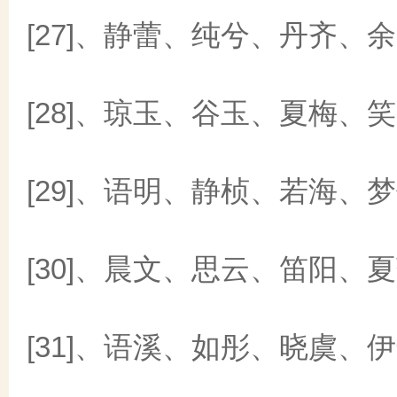
[27]、静蕾、纯兮、丹齐、
[28]、琼玉、谷玉、夏梅、
[29]、语明、静桢、若海、
[30]、晨文、思云、笛阳、
[31]、语溪、如彤、晓虞、