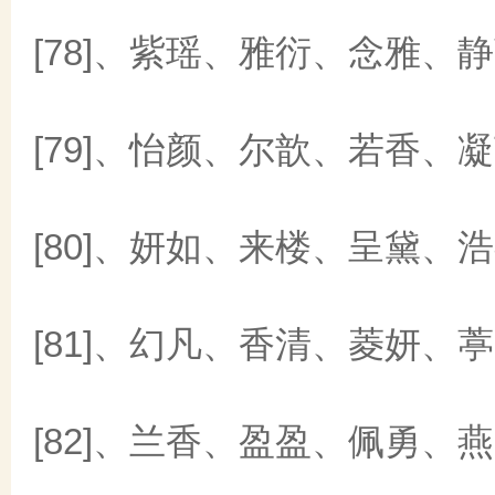
[78]、紫瑶、雅衍、念雅、
[79]、怡颜、尔歆、若香、
[80]、妍如、来楼、呈黛、
[81]、幻凡、香清、菱妍、
[82]、兰香、盈盈、佩勇、