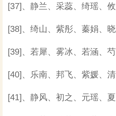
[37]、静兰、采蕊、绮瑶、
[38]、绮山、紫彤、蓁娟、
[39]、若犀、雾冰、若涵、
[40]、乐南、邦飞、紫媛、
[41]、静风、初之、元瑶、