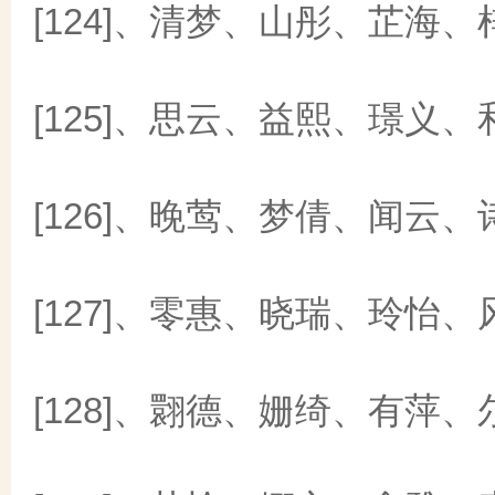
[124]、清梦、山彤、芷海、
[125]、思云、益熙、璟义、
[126]、晚莺、梦倩、闻云、
[127]、零惠、晓瑞、玲怡、
[128]、翾德、姗绮、有萍、