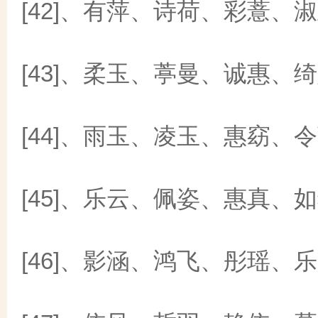
[42]、有萍、诗荷、彩薏、
[43]、柔玉、葶曼、诚惠、
[44]、雨玉、凌玉、惠窈、
[45]、乐云、佩姿、惠真、
[46]、影涵、鸿飞、彤瑶、