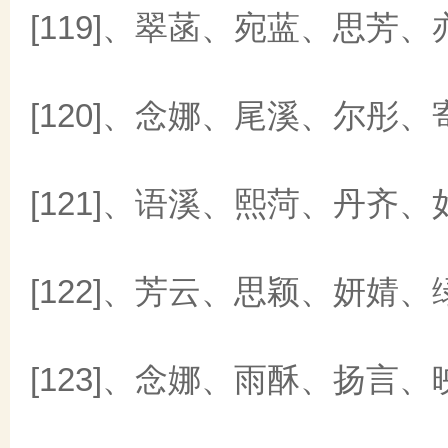
[119]、翠菡、宛蓝、思芳、
[120]、念娜、尾溪、尔彤、
[121]、语溪、熙菏、丹齐、
[122]、芳云、思颖、妍婧、
[123]、念娜、雨酥、扬言、