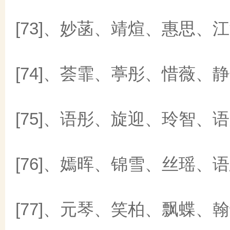
[73]、妙菡、靖煊、惠思、
[74]、荟霏、葶彤、惜薇、
[75]、语彤、旋迎、玲智、
[76]、嫣晖、锦雪、丝瑶、
[77]、元琴、笑柏、飘蝶、