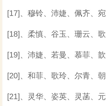
[17]、穆铃、沛婕、佩齐、
[18]、柔慎、谷玉、珊云、
[19]、沛婕、若曼、慕菲、
[20]、和菲、歌玲、尔青、
[21]、灵华、姿英、灵菡、