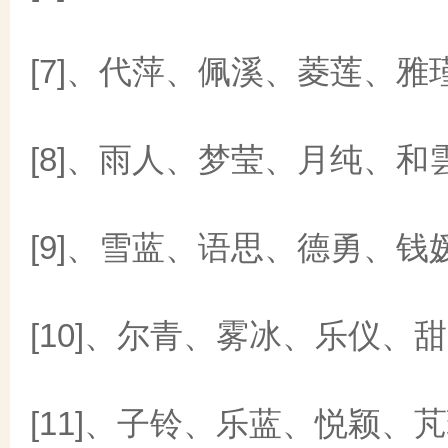
[7]、代萍、佩溪、菱莲、雅
[8]、雨人、梦莹、月纯、和
[9]、雪蓝、语思、德勇、钱
[10]、尔青、雾冰、乐仪、
[11]、子铃、乐蓝、悦颖、