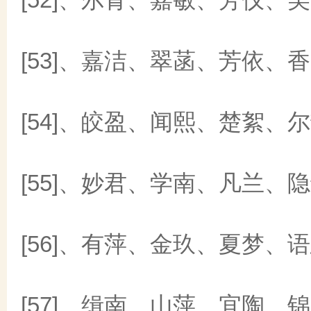
[53]、嘉洁、翠菡、芳依、
[54]、皎盈、闻熙、楚絮、
[55]、妙君、学南、凡兰、
[56]、有萍、金玖、夏梦、
[57]、缉南、山萍、宜陶、