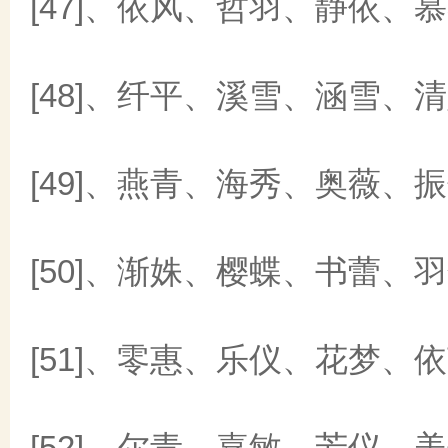
[47]、依风、哲羽、静依、
[48]、纤平、溪雪、涵雪、
[49]、燕青、海秀、奥薇、
[50]、渐姝、樱蝶、书蕾、
[51]、零惠、乐仪、花梦、
[52]、尔青、嘉敏、芳仪、