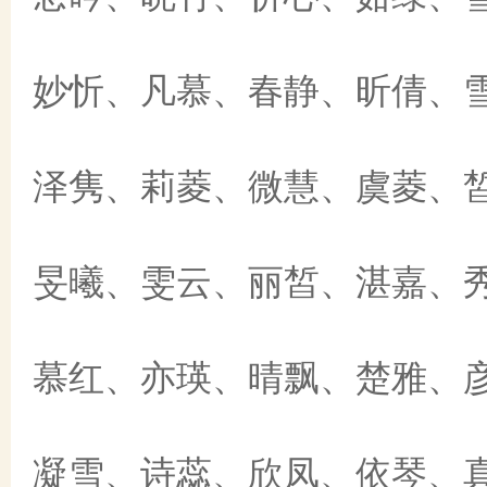
妙忻、凡慕、春静、昕倩、
泽隽、莉菱、微慧、虞菱、
旻曦、雯云、丽皙、湛嘉、
慕红、亦瑛、晴飘、楚雅、
凝雪、诗蕊、欣凤、依琴、