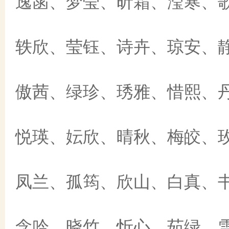
逸菡、梦莹、昕霜、滢寒、
轶欣、莹钰、诗卉、琼安、
傲茜、绿珍、琇雅、惜熙、
悦瑛、妘欣、晴秋、梅皎、
凤兰、孤筠、欣山、白真、
念吟、晓竹、忻心、茹绿、