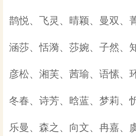
鹊悦、飞灵、晴颖、曼双、
涵莎、恬漪、莎婉、子然、
彦松、湘芙、茜瑜、语愫、
冬春、诗芳、晗蓝、梦莉、
乐曼、森之、向文、冉嘉、