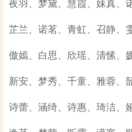
夜羽、梦黛、慧霞、妹真、
芷兰、诺茗、青虹、召静、
傲嫣、白思、欣瑶、清愫、
新安、梦秀、千童、雅蓉、
诗蕾、涵绮、诗惠、琦洁、