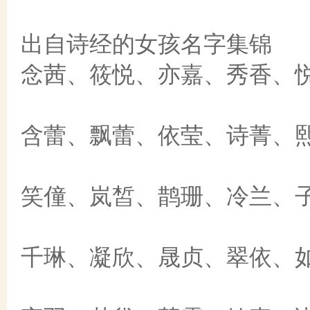
出自诗经的女孩名字集锦
念茜、筱悦、亦嘉、秀香、
含蕾、飘蕾、依莹、诗菁、
笑僮、岚皙、鹊珊、冷兰、
千琳、凝欣、晟贞、翠依、