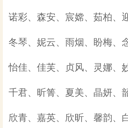
诺彩、森安、宸嫦、茹柏、
冬琴、妮云、雨烟、盼梅、
怡佳、佳芙、贞风、灵娜、
千君、昕箐、夏美、晶妍、
欣青、嘉英、欣昕、馨韵、