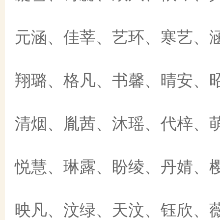
元涵、佳莘、艺环、寒艺、
翔璐、格凡、书馨、晴安、
清烟、胤茜、沐瑶、代梓、
悦慧、琳露、盼绫、丹婧、
映凡、汶绿、天汶、钰欣、