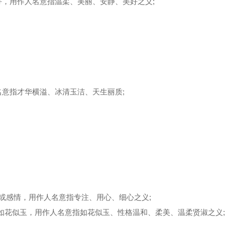
用作人名意指温柔、美丽、安静、美好之义;
意指才华横溢、冰清玉洁、天生丽质;
或感情，用作人名意指专注、用心、细心之义;
如花似玉，用作人名意指如花似玉、性格温和、柔美、温柔贤淑之义;