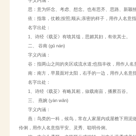
字义内涵：
思：意为怀念、考虑、想念。也有思齐、思路、新颖独到
依：指靠，仗赖;按照;顺从;亲密的样子，用作人名意指
名字出处：
1、诗经《载芟》有嗿其馌，思媚其妇，有依其士。
二、 谷南 (gǔ nán)
字义内涵：
谷：指两山之间的夹区或流水道;也指丰收，用作人名意
南：南方，早晨面对太阳，右手的一边，用作人名意指
名字出处：
1、诗经《载芟》有略其耜，俶载南亩，播厥百谷。
三、 燕婉 (yàn wǎn)
字义内涵：
燕：鸟类的一科，候鸟，常在人家屋内或屋檐下用泥做
伶俐，用作人名意指平安、灵秀、聪明伶俐。