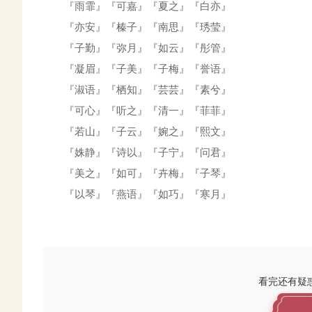
『雨霏』『可嘉』『夏之』『白亦』
『亦安』『榛子』『南思』『琇莹』
『子勤』『弥月』『如云』『彤管』
『凝眉』『子美』『子梅』『誉语』
『淑语』『栖知』『芸芸』『素兮』
『可心』『听之』『清一』『菲菲』
『若山』『子云』『婉之』『熙文』
『姝静』『诗以』『子宁』『问君』
『美之』『如可』『卉梅』『子琴』
『以琴』『燕语』『如巧』『寒月』
看完还有疑