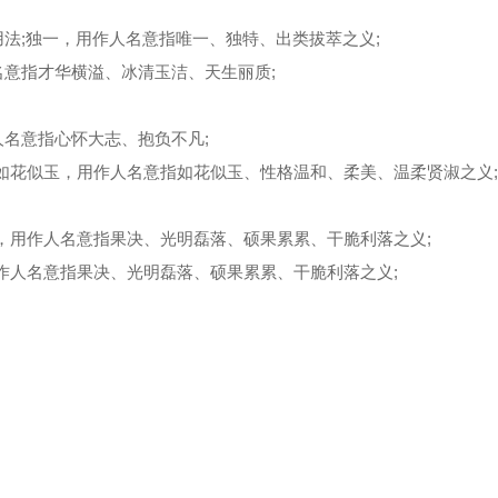
;独一，用作人名意指唯一、独特、出类拔萃之义;
意指才华横溢、冰清玉洁、天生丽质;
名意指心怀大志、抱负不凡;
如花似玉，用作人名意指如花似玉、性格温和、柔美、温柔贤淑之义;
，用作人名意指果决、光明磊落、硕果累累、干脆利落之义;
作人名意指果决、光明磊落、硕果累累、干脆利落之义;