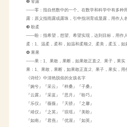
❷ 零露
——零：指自然数中的一个。在数学和科学中有多种用法
露：原义指雨露或露珠，引申指润育或显露，用作人名
❸ 盼柔
——盼：指希望，想望、希望实现，达到目标，用作人
柔：1、温柔，柔和，如温和柔顺;2、柔美，柔玉，如
❹ 果果
——果：1、果敢，果断，如果敢正直;2、果子，果实
果：1、果敢，果断，如果敢正直;2、果子，果实，用
《诗经》中清艳脱俗的女孩名字
『婉兮』『采云』『梓桑』『子桑』
『云露』『采蓝』『思月』『盼巧』
『乐仪』『薇薇』『天骄』『之馨』
『靖仪』『之英』『琼瑶』『美盼』
『如南』『君燕』『优渥』『如英』