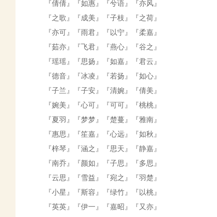
『倩倩』『如惠』『兮语』『亦风』
『之歌』『成美』『子枝』『之荷』
『亦可』『雨君』『以宁』『柔嘉』
『茹亦』『飞君』『燕心』『谷之』
『瑶瑶』『思扬』『如嘉』『君云』
『德音』『冰凌』『若扬』『如心』
『子兰』『子安』『清婉』『倩美』
『婉美』『心可』『可可』『桃桃』
『夏羽』『梦梦』『楚蔓』『雅南』
『惠思』『笙嘉』『心远』『如秋』
『梓琴』『涵之』『思天』『静嘉』
『南乔』『颜如』『子思』『多思』
『云思』『雪益』『宛之』『羽楚』
『小星』『斯容』『绿竹』『以桃』
『英英』『伊一』『嘉昭』『又亦』