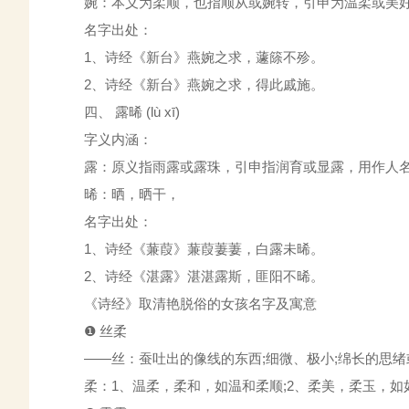
婉：本义为柔顺，也指顺从或婉转，引申为温柔或美好，
名字出处：
1、诗经《新台》燕婉之求，蘧篨不殄。
2、诗经《新台》燕婉之求，得此戚施。
四、 露晞 (lù xī)
字义内涵：
露：原义指雨露或露珠，引申指润育或显露，用作人名
晞：晒，晒干，
名字出处：
1、诗经《蒹葭》蒹葭萋萋，白露未晞。
2、诗经《湛露》湛湛露斯，匪阳不晞。
《诗经》取清艳脱俗的女孩名字及寓意
❶ 丝柔
——丝：蚕吐出的像线的东西;细微、极小;绵长的思绪
柔：1、温柔，柔和，如温和柔顺;2、柔美，柔玉，如