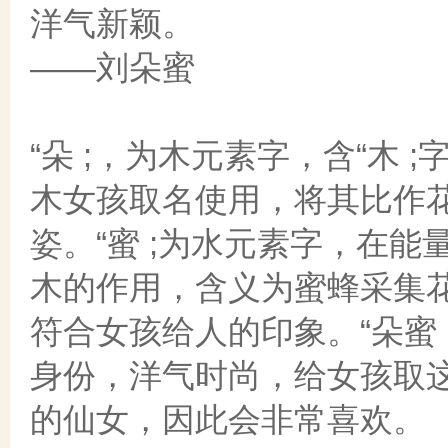
洋气新颖。
——刘朵蜜
“朵 ;，为木元素字，含“木
木女孩取名使用，将其比作
姿。“蜜 ;为水元素字，在
木的作用，含义为蜜蜂采集
符合女孩给人的印象。“朵蜜
身份，洋气时尚，给女孩取
的仙女，因此会非常喜欢。