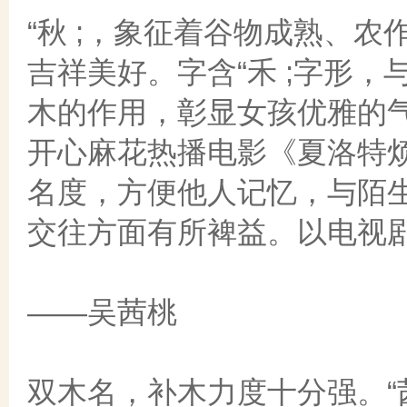
“秋 ;，象征着谷物成熟、
吉祥美好。字含“禾 ;字形，
木的作用，彰显女孩优雅的气
开心麻花热播电影《夏洛特
名度，方便他人记忆，与陌
交往方面有所裨益。以电视
——吴茜桃
双木名，补木力度十分强。“