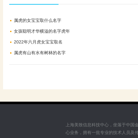
属虎的女宝宝取什么名字
女孩聪明才华横溢的名字虎年
2022年六月虎女宝宝取名
属虎有山有水有树林的名字
上海美致信息科技中心，坐落于中国
心业务，拥有一批专业的技术人员及