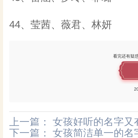
44、莹茜、薇君、林妍
看完还有疑
2
上一篇：
女孩好听的名字又有
下一篇：
女孩简洁单一的名