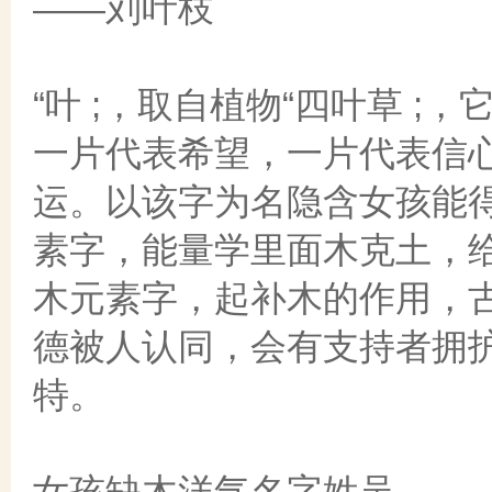
——刘叶枝
“叶 ;，取自植物“四叶草 
一片代表希望，一片代表信
运。以该字为名隐含女孩能
素字，能量学里面木克土，给
木元素字，起补木的作用，古
德被人认同，会有支持者拥
特。
女孩缺木洋气名字姓吴