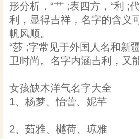
形分析，“艹 ;表四方，“利
利，显得吉祥，名字的含义
帆风顺。
“莎 ;字常见于外国人名和
卫时尚。名字内涵吉利，又
女孩缺木洋气名字大全
1、杨梦、怡蕾、妮芊
2、茹雅、樾荷、琼雅