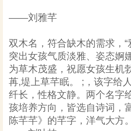
——刘雅芊
双木名，符合缺木的需求，“雅
突出女孩气质淡雅、姿态婀娜
为草木茂盛，祝愿女孩生机
苒,堤上草芊眠。 ;，该字
纤长，性格文静。两个名字
孩培养方向，皆选自诗词，
陈芊芊》的芊字，洋气大方