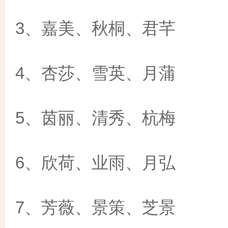
3、嘉美、秋桐、君芊
4、杏莎、雪英、月蒲
5、茵丽、清秀、杭梅
6、欣荷、业雨、月弘
7、芳薇、景策、芝景