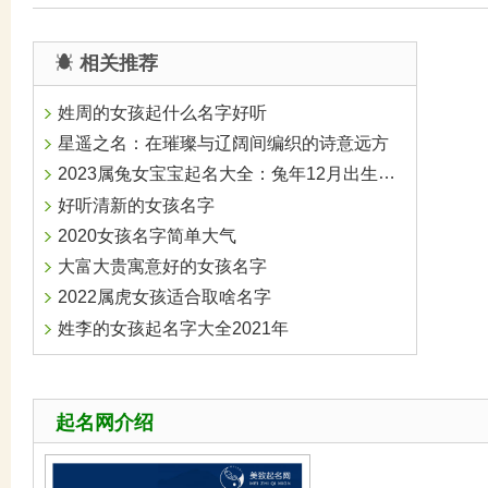
相关推荐
姓周的女孩起什么名字好听
星遥之名：在璀璨与辽阔间编织的诗意远方
2023属兔女宝宝起名大全：兔年12月出生的女孩名字大全
好听清新的女孩名字
2020女孩名字简单大气
大富大贵寓意好的女孩名字
2022属虎女孩适合取啥名字
姓李的女孩起名字大全2021年
起名网介绍