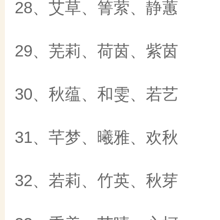
28、艾草、箐萦、静蕙
29、芜莉、荷茵、紫茵
30、秋蕴、和雯、若艺
31、芊梦、曦雅、欢秋
32、若莉、竹英、秋芽