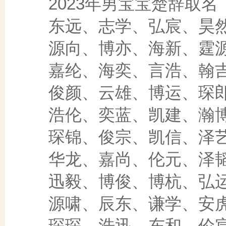
2023年男宝宝楚辞取名
东远、志学、弘宸、昊然
源向、博亦、海新、霆源
嘉纶、海奕、言浩、翰吉
俊颜、云雄、博运、琛郎
浩伦、奕蓝、凯建、瀚博
琛锦、俊宗、凯信、泽艺
华龙、嘉尚、伦元、泽韬
迅毅、博俊、博杭、弘运
源啸、辰东、谦学、安虎
琛琛、浩迅、东和、伦宸