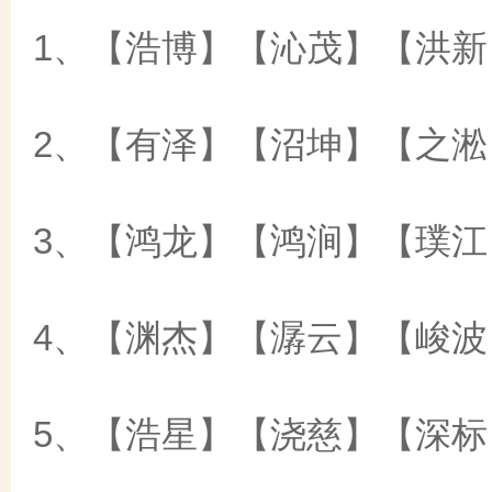
1、【浩博】【沁茂】【洪新
2、【有泽】【沼坤】【之淞
3、【鸿龙】【鸿涧】【璞江
4、【渊杰】【潺云】【峻波
5、【浩星】【浇慈】【深标