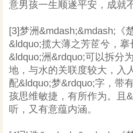
意男孩一生顺遂平安，成就
[3]梦洲&mdash;&mdash;《
&ldquo;揽大薄之芳茝兮，搴
&ldquo;洲&rdquo;可
地，与水的关联度较大，入
配&ldquo;梦&rdquo
孩思维敏捷，有所作为。且&ld
听，又有意蕴内涵。