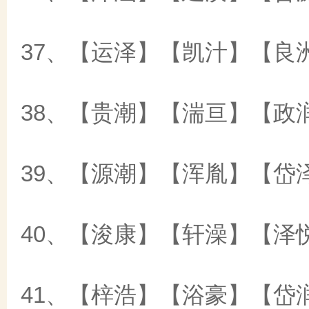
37、【运泽】【凯汁】【良
38、【贵潮】【湍亘】【政
39、【源潮】【浑胤】【岱
40、【浚康】【轩澡】【泽
41、【梓浩】【浴豪】【岱