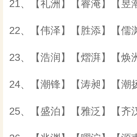
21、【礼洲】【睿淹】【昱
22、【伟泽】【胜添】【儒
23、【浩润】【熠湃】【焕
24、【潮锋】【涛昶】【潮
25、【盛泊】【雅泛】【齐