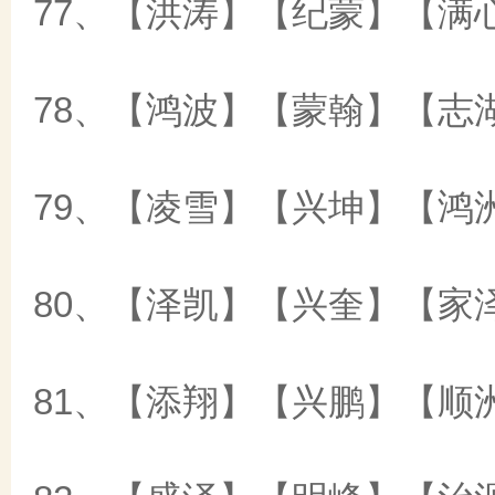
77、【洪涛】【纪蒙】【满
78、【鸿波】【蒙翰】【志
79、【凌雪】【兴坤】【鸿
80、【泽凯】【兴奎】【家
81、【添翔】【兴鹏】【顺