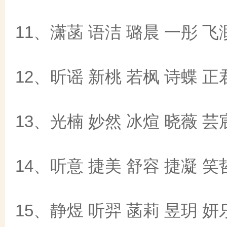
11、潇菡 语洁 璐晨 一彤 飞
12、昕谣 新桃 若枫 诗蝶 正
13、光楠 妙然 冰煊 晓薇 芸
14、听意 捷美 舒容 捷凝 笑
15、静煜 听羿 菡莉 昱玥 妍