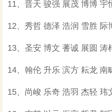
11、晋天 骏强 展茂 博博 宇
12、秀哲 德泽 浩润 雪胜 际
13、圣安 博文 蓍诚 展圆 涛
14、翰伦 升乐 滨方 耘龙 南
15、尚峻 乐奇 浩羽 杰轻 玮