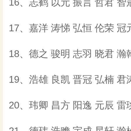
16、志鹤 以元 振言 哲君 智
17、嘉洋 涛悌 弘恒 伦荣 冠
18、德之 骏明 志羽 晓君 瀚
19、浩雄 良凯 晋冠 弘楠 君
20、玮卿 昌方 阳逸 元辰 雷
21、德玮 浩赡 宇成 星轩 瀚