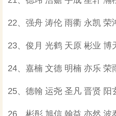
22、强舟 涛伦 雨衢 永凯 荣
23、俊月 光鹤 天原 彬业 博
24、嘉楠 文德 明楠 亦乐 荣
25、德翰 运尧 圣凡 晋贤 阳
26、彬彤 旭信 翰益 亦然 波