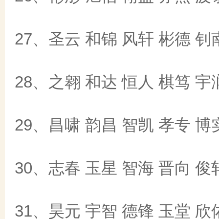
27、圣云 和锦 风轩 彬德 钊
28、之翱 和达 恒人 棋笃 宇
29、昌啸 韵昌 智凯 孝专 博
30、志春 玉星 智海 晋向 俊
31、昊元 宇智 德锋 玉堂 欣