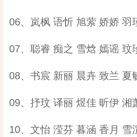
06、岚枫 语忻 旭萦 娇娇 羽
07、聪睿 痴之 雪焓 嫣谣 玟
08、书宸 新丽 晨卉 致兰 夏
09、抒玟 译丽 煜佳 昕伊 湘
10、文怡 滢芬 暮涵 香月 雪