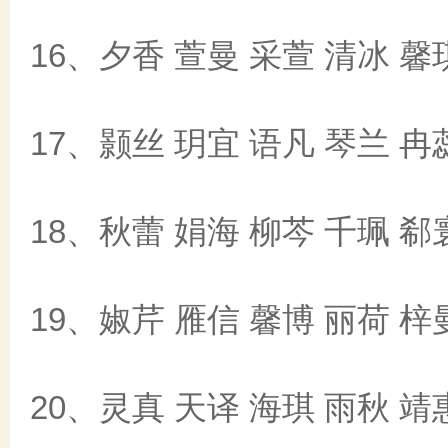
16、夕香 萱曼 采萱 清冰 馨
17、颢丝 玥宜 语凡 琴兰 冉
18、秋蕾 娟海 柳芩 千珮 郗
19、婌芹 雁信 馨博 丽荷 梓
20、灵真 天译 海琪 雨秋 靖