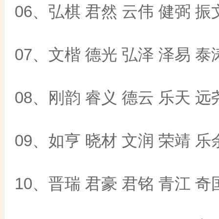
06、弘棋 君然 云伟 健弼 振
07、文楷 德光 弘泽 泽易 泰
08、刚韵 睿义 德云 乐天 远
09、如亨 晓材 文润 荣靖 乐
10、晋瑞 君豪 君铭 青江 奇