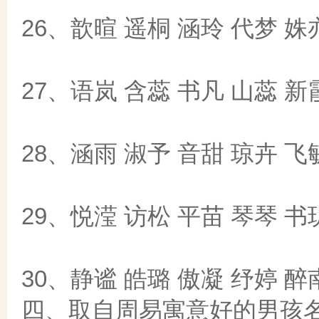
26、歆暄 遥桐 涵玲 代梦 姝
27、语岚 含蕊 书凡 山蕊 新
28、涵雨 淑予 音甜 琼卉 飞
29、悦滢 访松 平苗 琴琴 书
30、静谧 皓璐 傲凝 纾婷 醉
四、取自周易寓意好的男孩