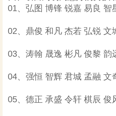
01、弘图 博锋 锐嘉 易良 智
02、鼎俊 和凡 杰若 弘锐 文
03、涛翰 晟逸 彬凡 俊黎 韵
04、强恒 智辉 君城 孟融 文
05、德正 承盛 令轩 棋辰 俊