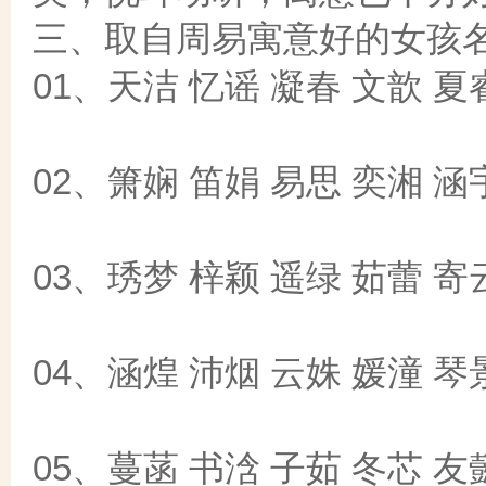
三、取自周易寓意好的女孩
01、天洁 忆谣 凝春 文歆 夏
02、箫娴 笛娟 易思 奕湘 涵
03、琇梦 梓颖 遥绿 茹蕾 寄
04、涵煌 沛烟 云姝 媛潼 琴
05、蔓菡 书浛 子茹 冬芯 友