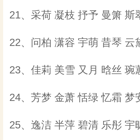
21、采荷 凝枝 抒予 曼箫 斯
22、问柏 潇容 宇萌 昔琴 云
23、佳莉 美雪 又月 晗丝 琬
24、芳梦 金萧 恬绿 忆霜 梦
25、逸洁 半萍 碧清 乐彤 宇