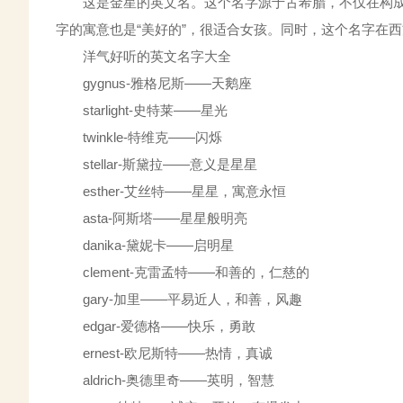
这是金星的英文名。这个名字源于古希腊，不仅在构成
字的寓意也是“美好的”，很适合女孩。同时，这个名字在
洋气好听的英文名字大全
gygnus-雅格尼斯——天鹅座
starlight-史特莱——星光
twinkle-特维克——闪烁
stellar-斯黛拉——意义是星星
esther-艾丝特——星星，寓意永恒
asta-阿斯塔——星星般明亮
danika-黛妮卡——启明星
clement-克雷孟特——和善的，仁慈的
gary-加里——平易近人，和善，风趣
edgar-爱德格——快乐，勇敢
ernest-欧尼斯特——热情，真诚
aldrich-奥德里奇——英明，智慧