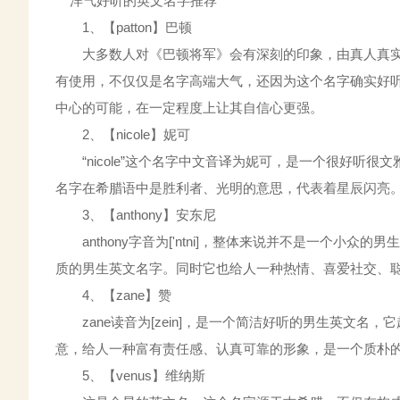
洋气好听的英文名字推荐
1、【patton】巴顿
大多数人对《巴顿将军》会有深刻的印象，由真人真实
有使用，不仅仅是名字高端大气，还因为这个名字确实好
中心的可能，在一定程度上让其自信心更强。
2、【nicole】妮可
“nicole”这个名字中文音译为妮可，是一个很好听
名字在希腊语中是胜利者、光明的意思，代表着星辰闪亮
3、【anthony】安东尼
anthony字音为['ntni]，整体来说并不是一个小
质的男生英文名字。同时它也给人一种热情、喜爱社交、
4、【zane】赞
zane读音为[zein]，是一个简洁好听的男生英文名
意，给人一种富有责任感、认真可靠的形象，是一个质朴
5、【venus】维纳斯