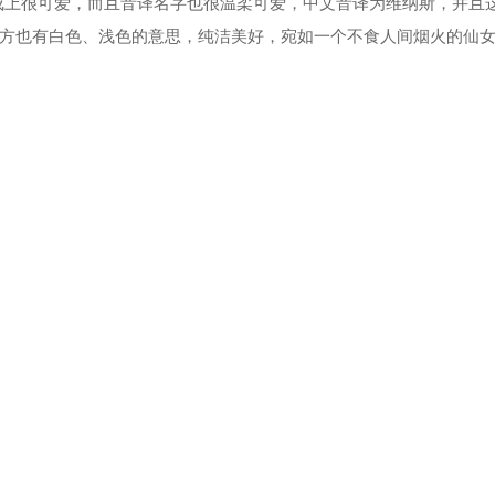
上很可爱，而且音译名字也很温柔可爱，中文音译为维纳斯，并且
西方也有白色、浅色的意思，纯洁美好，宛如一个不食人间烟火的仙