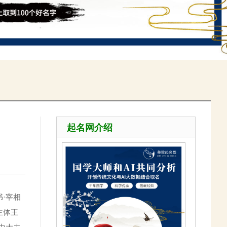
起名网介绍
·宰相
主体王