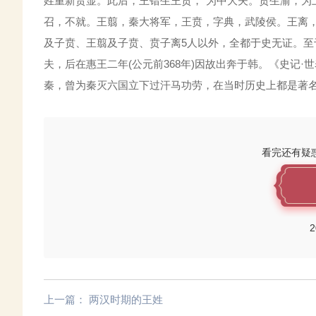
姓重新贵显。此后，王错生王贲，“为中大夫。贲生渝，为
召，不就。王翦，秦大将军，王贲，字典，武陵侯。王离，
及子贲、王翦及子贲、贲子离5人以外，全都于史无证。
夫，后在惠王二年(公元前368年)因故出奔于韩。《史记
秦，曾为秦灭六国立下过汗马功劳，在当时历史上都是著
看完还有疑
2
上一篇：
两汉时期的王姓