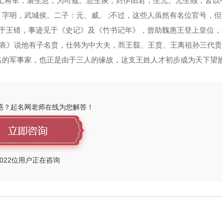
上将军，渝生息，为司寇。息生恢，封伊阳君，生元。元生颐，皆以
字明，武城侯。二子：元、威。 ;不过，这些人虽然有名位官号，
至于王错，事迹见于《史记》及《竹书记年》，曾助魏惠王登上皇位，
·世表》说他有子名贲，仕韩为中大夫，而王翦、王贲、王离祖孙三代
名的军事家，也正是由于三人的缘故，这支王姓人才初步成为天下望
惑？起名网老师在线为您解答！
022
位用户正在咨询