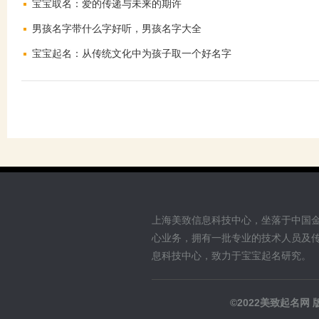
宝宝取名：爱的传递与未来的期许
男孩名字带什么字好听，男孩名字大全
宝宝起名：从传统文化中为孩子取一个好名字
上海美致信息科技中心，坐落于中国
心业务，拥有一批专业的技术人员及
息科技中心，致力于宝宝起名研究。
©2022美致起名网