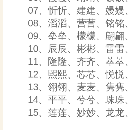
07、忻忻、建建、嫚嫚
08、滔滔、营营、铭铭
09、垒垒、檬檬、翩翩
10、辰辰、彬彬、雷雷
11、隆隆、齐齐、萃萃
12、熙熙、芯芯、悦悦
13、翎翎、麦麦、隽隽
14、平平、兮兮、珠珠
15、莲莲、妙妙、龙龙