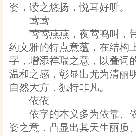
姿，读之悠扬，悦耳好听。
莺莺
莺莺燕燕，夜莺鸣叫，带
约文雅的特点意蕴，在结构上
字，增添祥瑞之意，以叠词
温和之感，彰显出尤为清丽
自然大方，独特非凡。
依依
依字的本义多为依靠、依
姿之意，凸显出其天生丽质