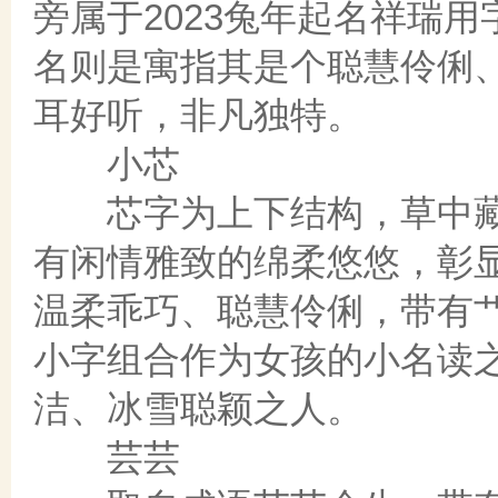
旁属于2023兔年起名祥瑞
名则是寓指其是个聪慧伶俐
耳好听，非凡独特。
小芯
芯字为上下结构，草中藏
有闲情雅致的绵柔悠悠，彰
温柔乖巧、聪慧伶俐，带有艹
小字组合作为女孩的小名读
洁、冰雪聪颖之人。
芸芸