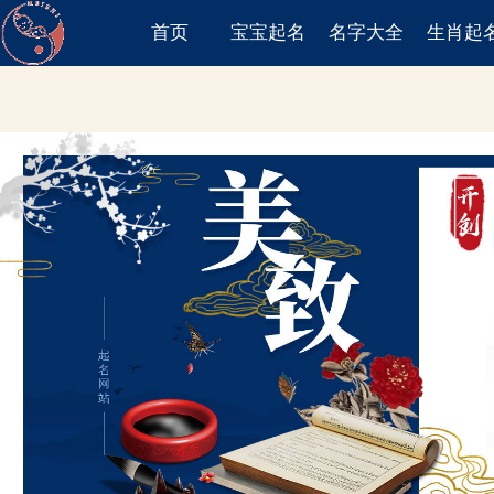
首页
宝宝起名
名字大全
生肖起