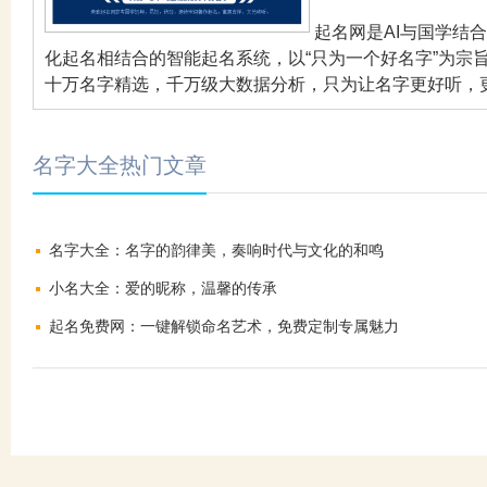
起名网是AI与国学结
化起名相结合的智能起名系统，以“只为一个好名字”为宗
十万名字精选，千万级大数据分析，只为让名字更好听，
名字大全热门文章
名字大全：名字的韵律美，奏响时代与文化的和鸣
小名大全：爱的昵称，温馨的传承
起名免费网：一键解锁命名艺术，免费定制专属魅力