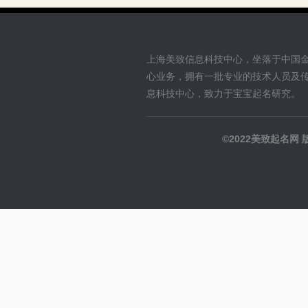
上海美致信息科技中心，坐落于中国
心业务，拥有一批专业的技术人员及
息科技中心，致力于宝宝起名研究。
©2022美致起名网