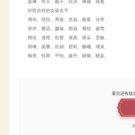
岚琳、尚天、颖子、欣冰、琳瑷、靖曼、
好听吉祥的女孩名字
博筠、琪怡、秀俊、意岚、薇曼、珍寄、
侨伊、雁语、媛瑜、雨淑、骞纱、菱莺、
檀珍、漫维、彤蕾、倩真、祺朵、旻敏、
雨琳、菡雁、欣娟、碧莉、畅曦、瑾泉、
梅熹、钰翠、平怡、娅丹、丽愫、晓岚、
看完还有疑
2