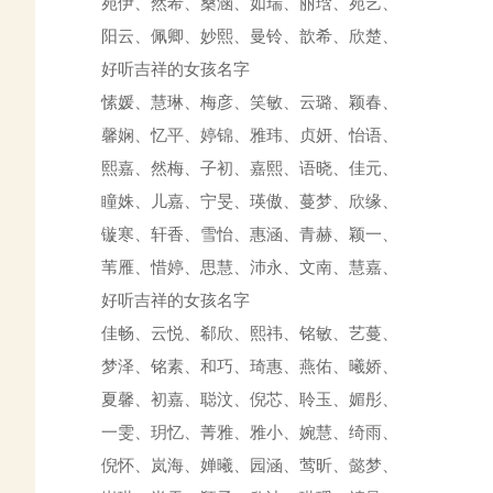
宛伊、然希、桑涵、如瑞、丽琀、宛艺、
阳云、佩卿、妙熙、曼铃、歆希、欣楚、
好听吉祥的女孩名字
愫媛、慧琳、梅彦、笑敏、云璐、颖春、
馨娴、忆平、婷锦、雅玮、贞妍、怡语、
熙嘉、然梅、子初、嘉熙、语晓、佳元、
瞳姝、儿嘉、宁旻、瑛傲、蔓梦、欣缘、
镟寒、轩香、雪怡、惠涵、青赫、颖一、
苇雁、惜婷、思慧、沛永、文南、慧嘉、
好听吉祥的女孩名字
佳畅、云悦、郗欣、熙祎、铭敏、艺蔓、
梦泽、铭素、和巧、琦惠、燕佑、曦娇、
夏馨、初嘉、聪汶、倪芯、聆玉、媚彤、
一雯、玥忆、菁雅、雅小、婉慧、绮雨、
倪怀、岚海、婵曦、园涵、莺昕、懿梦、