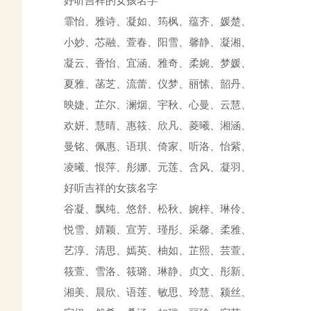
好听吉祥的女孩名字
霏怡、雅诗、凝如、筠枫、蕴齐、媛楚、
小妙、芯融、萱春、阳雪、馨静、凝湘、
凝云、香怡、宜涵、雅奇、柔婉、梦媛、
夏雅、菡芝、流蕾、仪梦、丽愫、韶丹、
映婕、芷尔、澜烟、宇秋、心曼、云慧、
欢妍、慧晴、惠筱、欣凡、菱曦、湘涵、
曼铭、佩惠、语琪、倚家、听洛、怡紫、
凌曦、恨萍、彤娜、元莲、含风、凝羽、
好听吉祥的女孩名字
谷凝、飘纯、悠舒、松秋、婉梓、琳伶、
悦雪、婧颖、宣芳、瑾彤、采馨、柔雅、
艺淳、清思、嫣英、柚如、芷熙、芸萱、
筱萱、雪洛、筱璐、琳静、贞文、彤新、
湘美、晨欣、语莲、敏思、玲慧、颍丝、