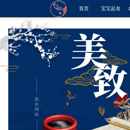
首页
宝宝起名