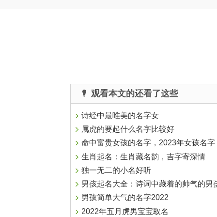
观看本文的还看了这些
诗经中最唯美的名字女
属虎的要起什么名字比较好
命中富贵女孩的名字，2023年女孩名字
生肖起名：生肖藏名韵，吉字寄深情
独一无二的小名好听
男孩起名大全：诗词中藏着的帅气的男孩名
男孩简单大气的名字2022
2022年五月虎男宝宝取名