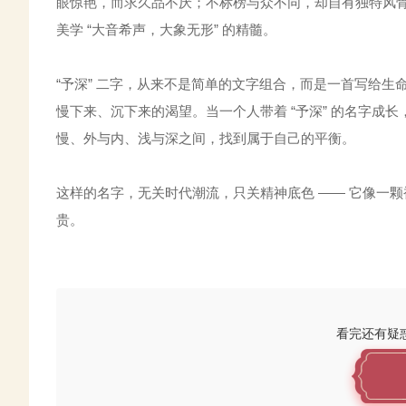
眼惊艳，而求久品不厌；不标榜与众不同，却自有独特风骨
美学 “大音希声，大象无形” 的精髓。
“予深” 二字，从来不是简单的文字组合，而是一首写给生命的
慢下来、沉下来的渴望。当一个人带着 “予深” 的名字
慢、外与内、浅与深之间，找到属于自己的平衡。
这样的名字，无关时代潮流，只关精神底色 —— 它像一
贵。
看完还有疑