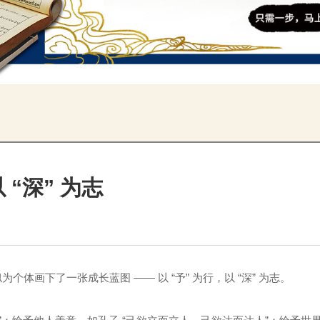
 “深” 为志
体画下了一张成长蓝图 —— 以 “予” 为行，以 “深” 为志。