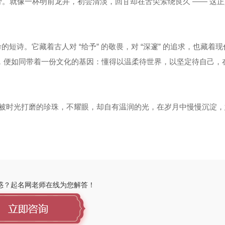
。就像一杯明前龙井，初尝清淡，回甘却在舌尖萦绕良久 —— 这
短诗。它藏着古人对 “给予” 的敬畏，对 “深邃” 的追求，也藏着
成长，便如同带着一份文化的基因：懂得以温柔待世界，以坚定待自己，
颗被时光打磨的珍珠，不耀眼，却自有温润的光，在岁月中慢慢沉淀
惑？起名网老师在线为您解答！