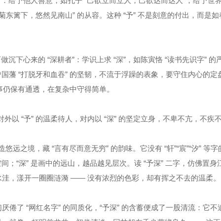
予”：给予他人善意，如孔子 “己欲立而立人，己欲达而达人”；给予世
菊东篱下，悠然见南山” 的从容。这种 “予” 不是刻意的付出，而是
做沉下心来的 “深耕者”：学识上求 “深”，如陈寅恪 “读书先识字” 的
曾国藩 “打脱牙和血吞” 的坚韧，不流于浮躁的表象，要守住内心的定
经世事仍保有通透，在复杂中守得简单。
照：对外以 “予” 的温柔待人，对内以 “深” 的坚定立身，不卑不亢，不疾
悠远之境，藏 “言有尽而意无穷” 的韵味。它没有 “轩”“宸”“汐” 等
间；“深” 是画中的远山，越品越见层次。读 “予深” 二字，仿佛置身
洼，漾开一圈圈涟漪 —— 没有浓烈的色彩，却有挥之不去的温柔。
倦了 “网红名字” 的同质化，“予深” 的含蓄便成了一股清流：它不