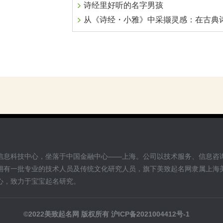
诗经里好听的名字男孩
从《诗经・小雅》中采撷灵感：在古典诗韵中为孩子择得佳
信息科技中心，坐落于中国金融中心——上海。公司以技术服务、信息咨
拥有一批专业的技术人员及传统文化研究人员，旗下美致起名网隶属上海
心，致力于宝宝起名研究。
©2022美致起名网 版权所有
沪ICP备2021004412号-1