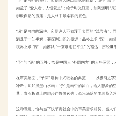
“予” 是向外的修行。它提醒人跳出自我的桎梏，懂得 “给
如孟子 “爱人者，人恒爱之”；给予时光沉淀，如陶渊明 “采
柳般自然的流露，是人格中最柔软的底色。
“深” 是向内的深耕。它期许人不做浮于表面的 “浅尝者”，而
满足于一知半解，要探到知识的根源；品格上求 “深”，如
境界上求 “深”，如苏轼 “一蓑烟雨任平生” 的豁达，历
“予” 与 “深” 的互补，恰是中国人 “外圆内方” 的人格写
在审美层面，“予深” 堪称中式取名的典范 —— 以极简之字造
冲击，却如淡墨山水画：“予” 是画中的留白，给人想象的空
巷，青石板路上的脚步声慢慢远去，伞沿滴落的雨珠坠入水
这种意境，恰与当下快节奏社会中的审美需求相契。当人们厌