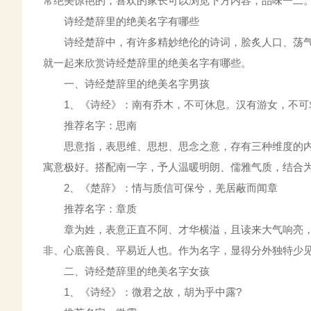
常绝美惊艳的，喜欢的家长可以浏览下方内容，品味一二
诗经楚辞里的绝美名字有哪些
诗经楚辞中，有许多精妙绝伦的诗词，脍炙人口、荡气
就一起来欣赏诗经楚辞里的绝美名字有哪些。
一、诗经楚辞里的绝美名字男孩
1、《诗经》：南有乔木，不可休息。汉有游女，不可
推荐名字：思南
思意指，表思维、思想、思念之意，存有三种维度的内
寓意极好。搭配南一字，予人温暖明朗、儒雅气质，结合
2、《楚辞》：情与质信可保兮，羌居蔽而闻章
推荐名字：章质
章为姓，表意正直不阿、才华横溢，且读来大气响亮，
非、心底善良、平易近人也。作为名字，显得分外独特少
二、诗经楚辞里的绝美名字女孩
1、《诗经》：微君之故，胡为乎中露?