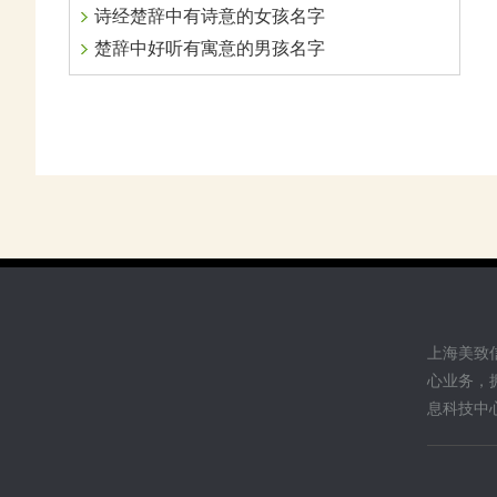
诗经楚辞中有诗意的女孩名字
楚辞中好听有寓意的男孩名字
上海美致
心业务，
息科技中