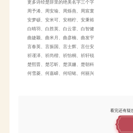
更多诗经楚辞里的绝美名字三个字
周予浠、周安瑜、周烁燕、周宸寰
安梦硕、安米可、安栩柠、安秉裕
白晴羽、白胜英、白云霏、白智健
曲婕颖、曲米月、曲彦楠、曲发宇
言春英、言振国、言士辉、言仕安
祈谨泽、祈尚楷、祈怡桐、祈轩锐
楚熙晋、楚芯昕、楚淇姗、楚朝科
何雪菱、何嘉嵘、何绍铭、何丽兴
看完还有疑