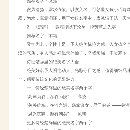
推荐名字：微露
微风清扬，露水依依。以微入名，可彰显女孩小巧玲珑
露，为水，寓意润泽，用于女孩名字中，表冰清玉洁、天
2、《楚辞》：微霜降以下沦兮，悼芳草之先零
推荐名字：零霜
零字为名，个性十足，予人绝美惊艳之感。入女孩名字中
渎的气质，令人感之好似天外仙子，坚韧顽强、不畏寒冷
诗经楚辞里的绝美名字大全
绝美好名予人明艳动人、光彩夺目之感，值得细细品味
全，感受传统文化的无限魅力。
一、诗经楚辞里的绝美名字两个字
“高岸为谷，深谷为陵”——高陵
“关关雎鸠，在河之洲。窈窕淑女，君子好逑”——关洲
“夙兴夜寐，靡有朝矣”——夙朝
更多诗经楚辞里的绝美名字两个字