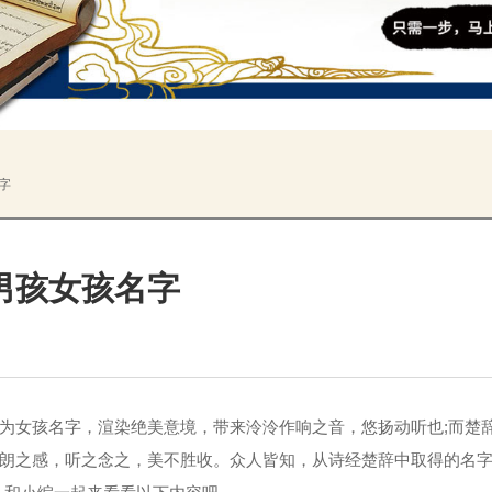
字
男孩女孩名字
为女孩名字，渲染绝美意境，带来泠泠作响之音，悠扬动听也;而楚
明朗之感，听之念之，美不胜收。众人皆知，从诗经楚辞中取得的名