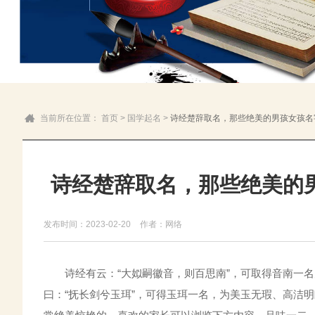
当前所在位置：
首页
>
国学起名
>
诗经楚辞取名，那些绝美的男孩女孩名
诗经楚辞取名，那些绝美的
发布时间：2023-02-20
作者：网络
诗经有云：“大姒嗣徽音，则百思南”，可取得音南一名
曰：“抚长剑兮玉珥”，可得玉珥一名，为美玉无瑕、高洁