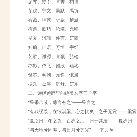
彦祁、婷予、宜香、柏迪
芊仪、宁文、昊默、禹忻
宥薇、坤乾、昕媛、麟涵
霈凯、欣巧、沁漪、允卿
曼夏、淇珊、仲言、妍霖
知瑜、佳语、万恒、宇纤
艺歌、潍源、宜颖、弘翰
亦影、依飞、如欣、燕彬
铭芯、萌朝、元铮、恺晨
振乐、盈溪、淇舒、妍东
二、诗经楚辞里的绝美名字三个字
“采采芣苡，薄言有之”——采言之
“有狐绥绥，在彼淇梁。心之忧矣，之子无裳”——梁裳
“夏之日，冬之夜，百岁之后，归于其居”——夏岁归
“与天地兮同寿，与日月兮齐光”——齐月兮