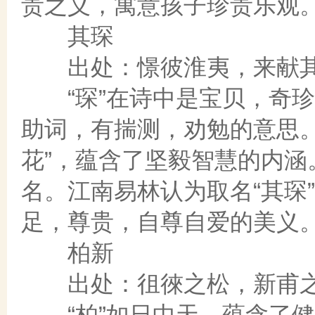
贵之义，寓意孩子珍贵乐观
其琛
出处：憬彼淮夷，来献其琛
“琛”在诗中是宝贝，奇珍
助词，有揣测，劝勉的意思。
花”，蕴含了坚毅智慧的内
名。江南易林认为取名“其琛
足，尊贵，自尊自爱的美义
柏新
出处：徂徠之松，新甫之柏
“柏”如日中天，蕴含了健