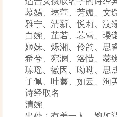
适合女孩取名字的诗经典
慕嫣、琳萱、芳媚、文
雅宁、清新、悦莉、汶
白婉、芷若、暮雪、璎
姬妹、烁湘、伶韵、思
希兮、宛澜、洛惜、菱
琼瑶、徽因、呦呦、思
子佩、叶蓁、如云、洵
诗经取名
清婉
出处：有美一人，婉如清扬