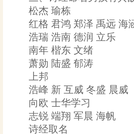
松杰 瑜栋
红格 君鸿 郑泽 禹远 海
浩瑞 浩南 德润 立乐
南年 楷东 文绪
萧勋 陆盛 郁涛
上邦
浩峰 新 互威 冬盛 晨威
向欧 士华学习
志锐 端翔 军晨 海帆
诗经取名