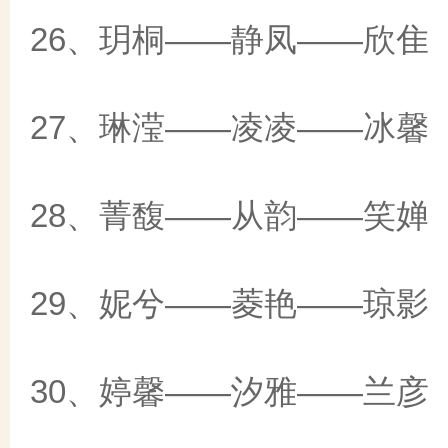
26、玥桐——静凤——欣隹
27、琳滢——凌凌——冰馨
28、菁馥——从韵——笑婵
29、妮兮——菱艳——琼影
30、婷馨——汐雅——兰彦