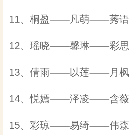
11、桐盈——凡萌——莠语
12、瑶晓——馨琳——彩思
13、倩雨——以莲——月枫
14、悦嫣——泽凌——含薇
15、彩琼——易绮——伟森