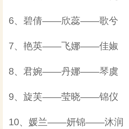
6、碧倩——欣蕊——歌兮
7、艳英——飞娜——佳婌
8、君婉——丹娜——琴虞
9、旋芙——莹晓——锦仪
10、媛兰——妍锦——沐润