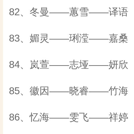
82、冬曼——蕙雪——译语
83、媚灵——琍滢——嘉桑
84、岚萱——志垭——妍欣
85、徽因——晓睿——竹海
86、忆海——雯飞——祥婷