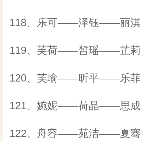
118、乐可——泽钰——丽淇
119、芙荷——皙瑶——芷莉
120、芙瑜——昕平——乐菲
121、婉妮——荷晶——思成
122、舟容——苑洁——夏骞