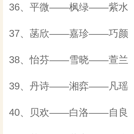
36、平微——枫绿——紫水
37、菡欣——嘉珍——巧颜
38、怡芬——雪晓——萱兰
39、丹诗——湘弈——凡瑶
40、贝欢——白洛——自良