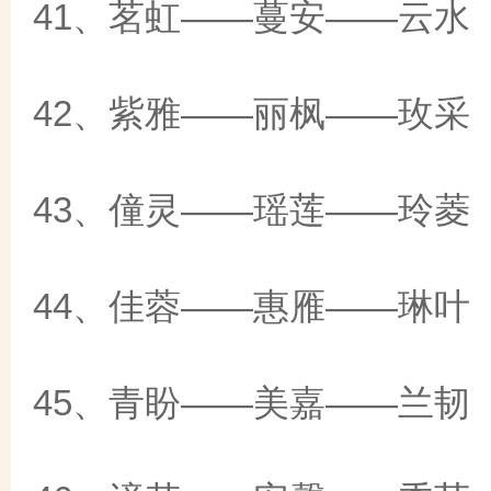
41、茗虹——蔓安——云水
42、紫雅——丽枫——玫采
43、僮灵——瑶莲——玲菱
44、佳蓉——惠雁——琳叶
45、青盼——美嘉——兰韧