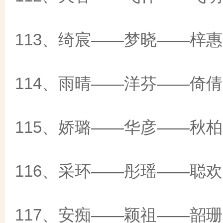
113、绮宸——梦晓——梓惠
114、雨晴——洋芬——倚倩
115、娇璐——华彦——秋柏
116、采环——彤瑶——聪欢
117、安痴——颖祖——韶珊