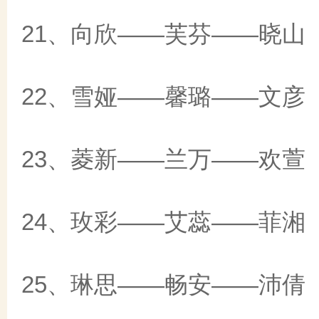
21、向欣——芙芬——晓山
22、雪娅——馨璐——文彦
23、菱新——兰万——欢萱
24、玫彩——艾蕊——菲湘
25、琳思——畅安——沛倩