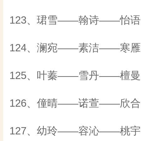
123、珺雪——翰诗——怡语
124、澜宛——素洁——寒雁
125、叶蓁——雪丹——檀曼
126、僮晴——诺萱——欣合
127、幼玲——容沁——桃宇