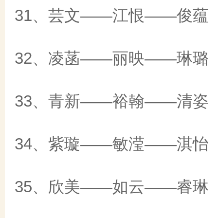
31、芸文——江恨——俊蕴
32、凌菡——丽映——琳璐
33、青新——裕翰——清姿
34、紫璇——敏滢——淇怡
35、欣美——如云——睿琳