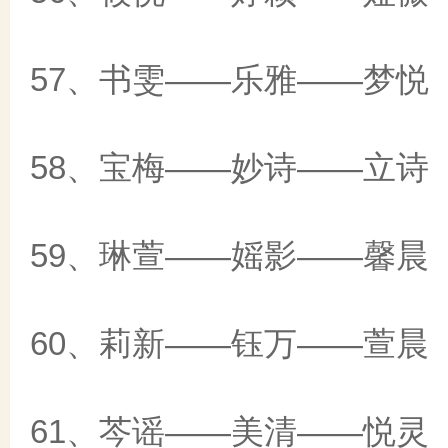
57、书雯——乐雅——梦悦
58、宝梅——妙诗——立诗
59、琳萱——媱影——馨晨
60、莉新——钰万——萱晨
61、芩谣——美清——悦灵