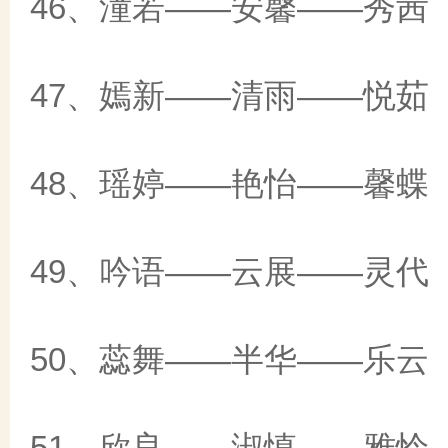
46、潼若——安馨——秀茜
47、嫣新——清雨——悦茹
48、瑶婷——艳怡——馨蝶
49、吟语——云展——灵代
50、蕊舞——半华——乐云
51、欣良——淑慎——雅怜