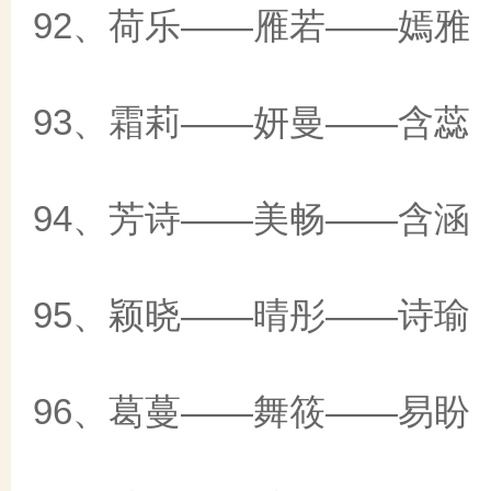
92、荷乐——雁若——嫣雅
93、霜莉——妍曼——含蕊
94、芳诗——美畅——含涵
95、颖晓——晴彤——诗瑜
96、葛蔓——舞筱——易盼