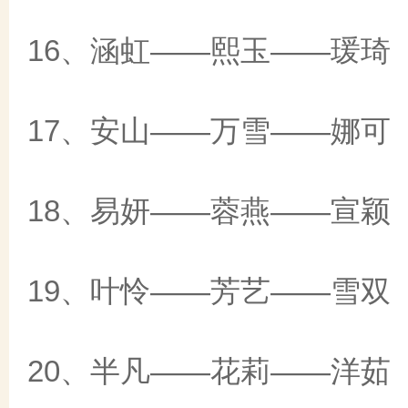
16、涵虹——熙玉——瑗琦
17、安山——万雪——娜可
18、易妍——蓉燕——宣颖
19、叶怜——芳艺——雪双
20、半凡——花莉——洋茹