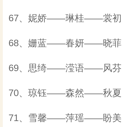
67、妮娇——琳桂——裳初
68、姗蓝——春妍——晓菲
69、思绮——滢语——风芬
70、琼钰——森然——秋夏
71、雪馨——萍瑶——盼美