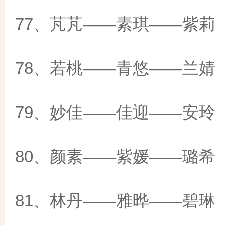
77、芃芃——素琪——紫莉
78、若桃——青悠——兰婧
79、妙佳——佳迎——安玲
80、颜素——紫媛——璐希
81、林丹——雅晔——碧琳