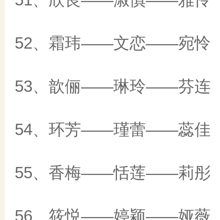
52、霜玮——文恋——宛怜
53、歆俪——琳玲——芬连
54、环芳——瑾蕾——蕊佳
55、香梅——恬莲——莉彤
56、筱悦——婷颖——娅薇