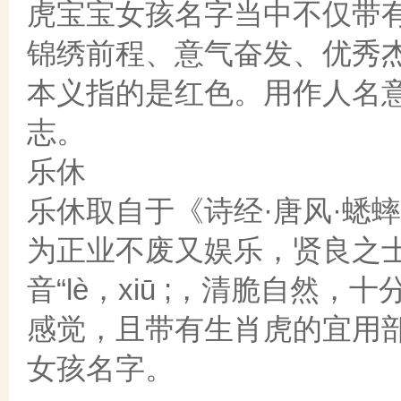
虎宝宝女孩名字当中不仅带有
锦绣前程、意气奋发、优秀杰
本义指的是红色。用作人名
志。
乐休
乐休取自于《诗经·唐风·蟋蟀
为正业不废又娱乐，贤良之
音“lè，xiū ;，清脆自
感觉，且带有生肖虎的宜用部
女孩名字。