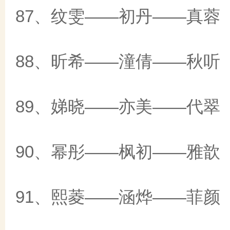
87、纹雯——初丹——真蓉
88、昕希——潼倩——秋听
89、娣晓——亦美——代翠
90、幂彤——枫初——雅歆
91、熙菱——涵烨——菲颜