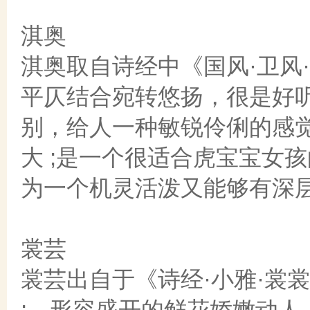
淇奥
淇奥取自诗经中《国风·卫风·淇
平仄结合宛转悠扬，很是好
别，给人一种敏锐伶俐的感
大 ;是一个很适合虎宝宝女
为一个机灵活泼又能够有深
裳芸
裳芸出自于《诗经·小雅·裳
;，形容盛开的鲜花娇嫩动人。裳