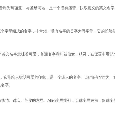
译为玛丽亚，与圣母同名，是一个没有痛苦、快乐意义的英文名字。M
由五个字母组成的名字，非常短，带有名字的首字大写字母，它的长短
个英文名字意味着可爱，普通名字意味着仙女，精灵，在俚语中看起
它能给人聪明可爱的印象，是一个迷人的名字。Carrie有“i”作为一
文名字。
热情、诚实、英俊的意思。Allen字母排列，长截字母在前，短截字