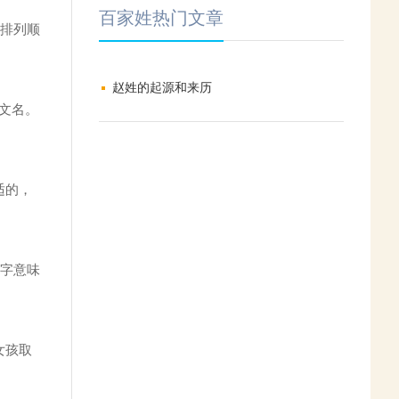
百家姓热门文章
但排列顺
赵姓的起源和来历
文名。
适的，
名字意味
女孩取