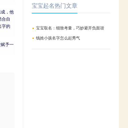
宝宝起名热门文章
组成，他
结合自
名字的
宝宝取名：细致考量，巧妙避开负面谐
音，编织美好寓意与期望
钱姓小孩名字怎么起秀气
业赋予一