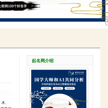
起名网介绍
、木、