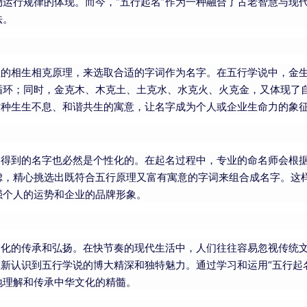
运行规律的体现。而今，“五行起名”作为一种融合了古老智慧与现
法。
性的相生相克原理，来选取合适的字词作为名字。在五行学说中，金
循环；同时，金克木、木克土、土克水、水克火、火克金，又体现了
这种生生不息、和谐共生的寓意，让名字成为个人或企业生命力的象
”得到的名字也必然是个性化的。在起名过程中，专业的命名师会根
虑，精心挑选出既符合五行原理又富有寓意的字词来组合成名字。这
强个人的运势和企业的品牌形象。
文化的传承和弘扬。在快节奏的现代生活中，人们往往容易忽视传统
重新认识到五行学说的博大精深和独特魅力。通过学习和运用“五行起
地理解和传承中华文化的精髓。