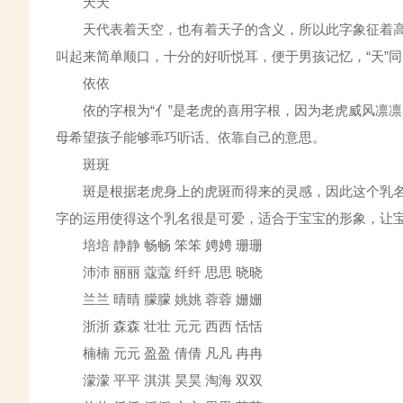
天天
天代表着天空，也有着天子的含义，所以此字象征着高
叫起来简单顺口，十分的好听悦耳，便于男孩记忆，“天”
依依
依的字根为“亻”是老虎的喜用字根，因为老虎威风凛凛
母希望孩子能够乖巧听话、依靠自己的意思。
斑斑
斑是根据老虎身上的虎斑而得来的灵感，因此这个乳名
字的运用使得这个乳名很是可爱，适合于宝宝的形象，让
培培 静静 畅畅 笨笨 娉娉 珊珊
沛沛 丽丽 蔻蔻 纤纤 思思 晓晓
兰兰 晴晴 朦朦 姚姚 蓉蓉 姗姗
浙浙 森森 壮壮 元元 西西 恬恬
楠楠 元元 盈盈 倩倩 凡凡 冉冉
濛濛 平平 淇淇 昊昊 淘海 双双