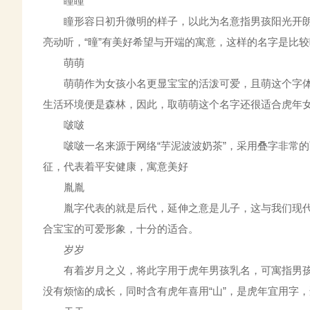
瞳瞳
瞳形容日初升微明的样子，以此为名意指男孩阳光开朗
亮动听，“曈”有美好希望与开端的寓意，这样的名字是比
萌萌
萌萌作为女孩小名更显宝宝的活泼可爱，且萌这个字体
生活环境便是森林，因此，取萌萌这个名字还很适合虎年
啵啵
啵啵一名来源于网络“芋泥波波奶茶”，采用叠字非常的可
征，代表着平安健康，寓意美好
胤胤
胤字代表的就是后代，延伸之意是儿子，这与我们现代
合宝宝的可爱形象，十分的适合。
岁岁
有着岁月之义，将此字用于虎年男孩乳名，可寓指男孩
没有烦恼的成长，同时含有虎年喜用“山”，是虎年宜用字