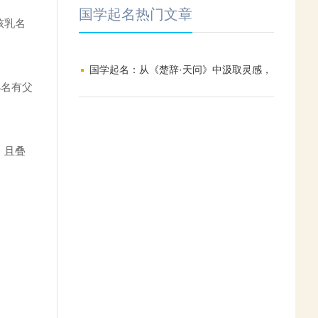
国学起名热门文章
孩乳名
国学起名：从《楚辞·天问》中汲取灵感，
小名有父
探索传统文化之美
。且叠