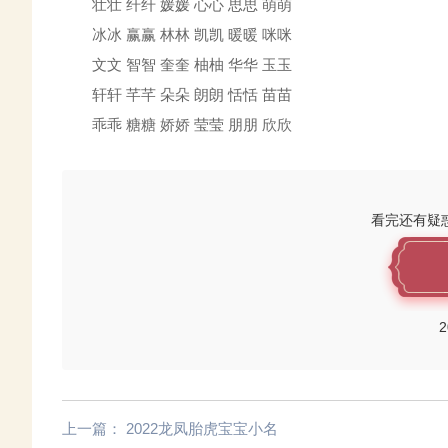
壮壮 纤纤 媛媛 心心 思思 萌萌
冰冰 赢赢 林林 凯凯 暖暖 咪咪
文文 智智 奎奎 柚柚 华华 玉玉
轩轩 芊芊 朵朵 朗朗 恬恬 苗苗
乖乖 糖糖 娇娇 莹莹 朋朋 欣欣
看完还有疑
2
上一篇：
2022龙凤胎虎宝宝小名