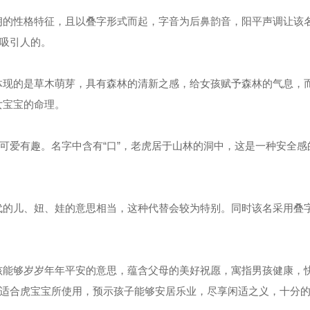
的性格特征，且以叠字形式而起，字音为后鼻韵音，阳平声调让该
较吸引人的。
现的是草木萌芽，具有森林的清新之感，给女孩赋予森林的气息，
女宝宝的命理。
爱有趣。名字中含有“口”，老虎居于山林的洞中，这是一种安全感
的儿、妞、娃的意思相当，这种代替会较为特别。同时该名采用叠
能够岁岁年年平安的意思，蕴含父母的美好祝愿，寓指男孩健康，
，适合虎宝宝所使用，预示孩子能够安居乐业，尽享闲适之义，十分