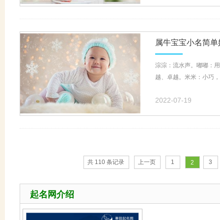
属牛宝宝小名简单
淙淙：流水声。嘟嘟：用
越、卓越。米米：小巧，
2022-07-19
共 110 条记录
上一页
1
3
2
起名网介绍