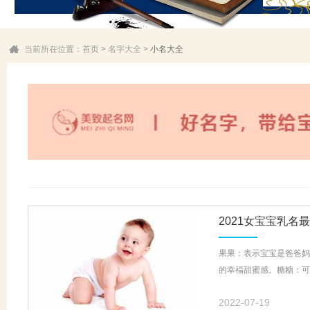
当前所在位置：
首页
>
名字大全
>
小名大全
2021女宝宝乳名
果果：表示宝宝是爸爸妈
的幸福甜蜜感。糖糖：可
2022-07-19