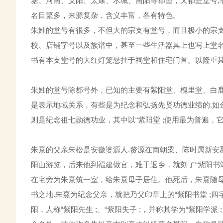
塘、河南、义阳、太康、水城、南阳等郡望，又都是堂号;
名目繁多，来源复杂，含义丰富，各有特色。
朱姓的堂号有很多，不但大的宗支有堂号，而且极小的宗
校、店铺字号以及族谱中，甚至一些生活器具上也写上堂名
书有本支堂号的大红灯笼悬挂于祠堂和住宅门首。以隆重
朱姓的堂号除郡号外，已知的主要有紫阳堂、槐里堂、白鹿
是表示地域关系，有些是为纪念和弘扬先贤功德业绩的.如
则是纪念祖七勋德功业，其中以“紫阳堂 ;使用最为普遍，
朱熹的父亲朱松是安徽婆源人.赘源在南朝梁、陈时属新安
阳山游览，后来他到福建做官，难于返乡，就刻了“紫阳书
在宅旁为朱熹筑一室，给朱熹母子居住。他死后，朱熹随
书之地.朱熹为纪念父亲，就把乃父印章上的“紫阳书堂 ;
阳，人称“紫阳先生 ;、“紫阳失子 ;，并称其学为“紫阳学