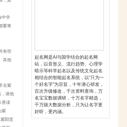
等，其
族中学
都要将
号有些
起名网是AI与国学结合的起名网
。其他
站，以音形义、流行趋势、心理学
暗示等科学起名以及传统文化起名
相结合的智能起名系统，以“只为一
个好名字”为宗旨，十年潜心研发，
常去紫
百次升级修改，千次资料查询，万
孤，请他
名宝宝数据调研，十万名字精选，
朱熹读
千万级大数据分析，只为让名字更
为紫
好听，更内涵。
以紫阳堂