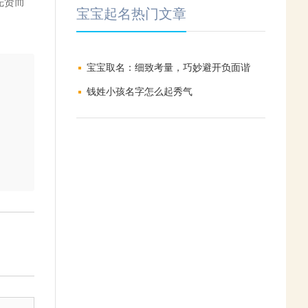
先贤而
宝宝起名热门文章
宝宝取名：细致考量，巧妙避开负面谐
音，编织美好寓意与期望
钱姓小孩名字怎么起秀气