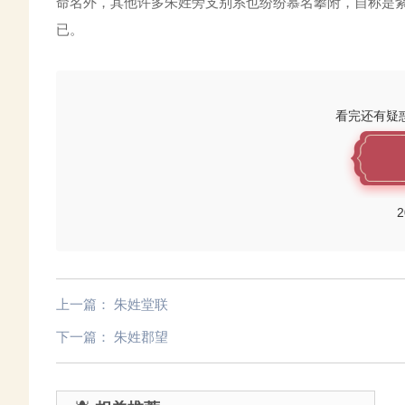
命名外，其他许多朱姓旁支别系也纷纷慕名攀附，自称是
已。
看完还有疑
2
上一篇：
朱姓堂联
下一篇：
朱姓郡望