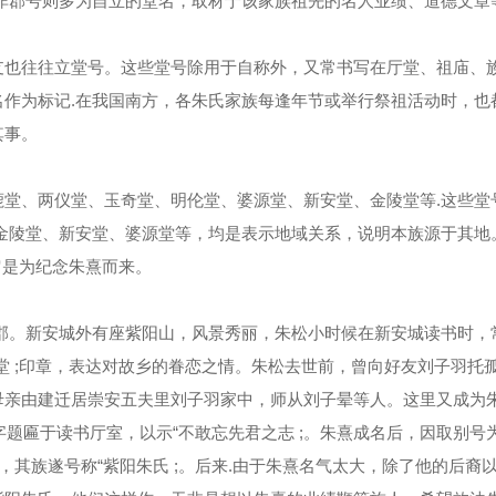
非郡号则多为自立的堂名，取材于该家族祖先的名人业绩、道德文章
支也往往立堂号。这些堂号除用于自称外，又常书写在厅堂、祖庙、
作为标记.在我国南方，各朱氏家族每逢年节或举行祭祖活动时，也
其事。
堂、两仪堂、玉奇堂、明伦堂、婆源堂、新安堂、金陵堂等.这些堂
金陵堂、新安堂、婆源堂等，均是表示地域关系，说明本族源于其地
它是为纪念朱熹而来。
郡。新安城外有座紫阳山，风景秀丽，朱松小时候在新安城读书时，
堂 ;印章，表达对故乡的眷恋之情。朱松去世前，曾向好友刘子羽托
母亲由建迁居崇安五夫里刘子羽家中，师从刘子晕等人。这里又成为
四字题匾于读书厅室，以示“不敢忘先君之志 ;。朱熹成名后，因取别号
派 ;，其族遂号称“紫阳朱氏 ;。后来.由于朱熹名气太大，除了他的后裔