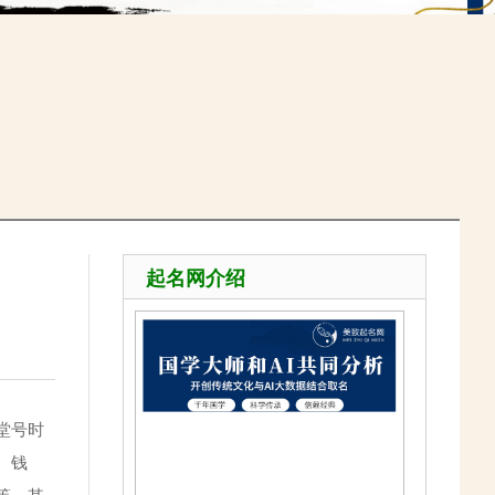
起名网介绍
堂号时
、钱