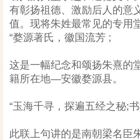
有彰扬祖德、激励后人的意
值。现将朱姓最常见的专用堂
“婺源著氏，徽国流芳 ;
这是一幅纪念和颂扬朱熹的
籍所在地—安徽婺源县。
“玉海千寻，探遍五经之秘;书
此联上句讲的是南朝梁名臣