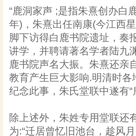
“鹿洞家声 ;是指朱熹创办白
年)，朱熹出任南康(今江西
脚下访得白鹿书院遗址，奏
讲学，并聘请著名学者陆九
鹿书院声名大振。朱熹还亲
教育产生巨大影响.明清时
纪念此事，朱氏堂联中遂有“鹿
除上述外，朱姓专用堂联还
为:“迁居曾忆旧池台，趁风