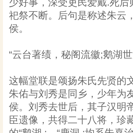
少好事，深受吏民爱戴.死
祀祭不断。后句是称述朱云
侯。
“云台著绩，秘阁流徽;鹅湖世
这幅堂联是颂扬朱氏先贤的
朱佑与刘秀是同乡，少年为
侯。刘秀去世后，其子汉明
臣遗像，共得二十八将，珍
的“鹅湖 ;、“鹿洞 ;均系朱