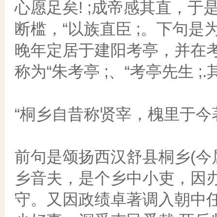
心愿足矣! ;成帝感其直，
断槛，“以族直臣 ;。下句
晚年定居于建阳考亭，并在
称为“朱考亭 ;、“考亭先生 ;
“桐乡自昔称贤宰，槐里于今著
前句是颂扬西汉舒县桐乡(今
乡音夫，是个乡中小吏，因
守。又因政绩卓著调入朝中