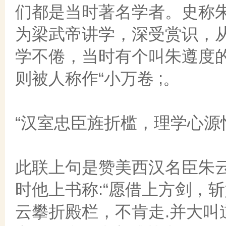
们都是当时著名学者。史称朱
为梁武帝讲学，深受赏识，
学不倦，当时有个叫朱遵度的
则被人称作“小万卷 ;。
“汉室忠臣旌折槛，理学心源忆
此联上句是赞美西汉名臣朱云
时他上书称:“愿借上方剑，
云攀折殿栏，不肯走.并大叫