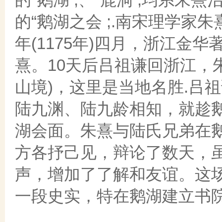
的“鹅湖之会 ;.南宋理学家
年(1175年)四月，浙江金
熹。10天后吕祖谦回浙江，
山境)，这里是当地名胜.吕
陆九渊、陆九龄相知，就趁
湖会面。朱熹与陆氏兄弟在
方各抒己见，辩论了数天，
声，增加了了解和友谊。这场
一段史实，特在鹅湖建立书