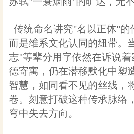
苏轼
一蓑烟雨
的旷达，无
"
"
传统命名讲究
名以正体
的
"
"
而是维系文化认同的纽带。
志
等辈分用字依然在诉说着
"
德寄寓，仍在潜移默化中塑
智慧，如同看不见的丝线，
卷。刻意打破这种传承脉络
穹中失去方向。