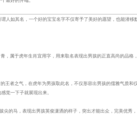
一个最好的开端。
所谓人如其名，一个好的宝宝名字不仅寄予了美好的愿望，也能潜移
季常青，属于虎年生肖宜用字，用来取名表现出男孩的正直高尚的品格
具有的王者之气，在虎年为男孩取此名，不仅形容出男孩的儒雅气质和
的感觉一下子就展现出来。
义是品质拔尖的马，表现出男孩英俊潇洒的样子，突出才能出众，完美优秀