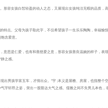
喜乐字。形容女孩白皙轻盈的动人之态，又展现出女孩纯洁无暇的品质，
生肖字的特点。父母为孩子取此字，不仅希望孩子一生乐乐陶陶，幸福愉
刻饱含爱意。
的特点，意思是仁爱，也有和善慈爱之意，形容女孩善良温婉的样子，表
宁静之感。
表现出男孩学富五车，才情出众。“宇 ;本义是屋檐、房屋，也指整个
种气宇轩昂之姿，突出一股豁达大气之感。儒雅之间不失男儿本色，