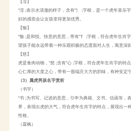
【滢】
“滢 ;表示水清澈的样子，含有“氵 ;字根，是一个虎年
好的感觉会让女孩变得更加优秀。
【愉】
“愉 ;是和悦、快意的意思，带有“忄 ;字根，符合虎年
望孩子能永远带着一种乐观积极的态度面对人生，寓意深
【慈】
虎是食肉动物，“慈 ;含有“心 ;字根，符合虎年生肖字
心仁厚的大度之心，带有一股端庄大方的韵味，有种安定
（3）属虎男孩名字赏析
（书宇）
“书 ;为书写、记述的意思，引申为典籍、文书、信函等，
界，表现出虎的大气，符合虎年生肖字的特点，展现出一
性格。
（霖枫）