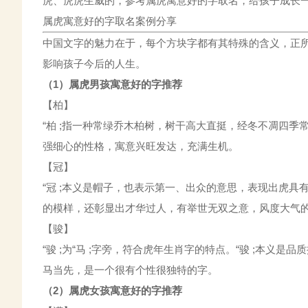
虎、虎虎生威的，参考属虎寓意好的字取名，给孩子成长
属虎寓意好的字取名案例分享
中国文字的魅力在于，每个方块字都有其特殊的含义，正
影响孩子今后的人生。
（1）属虎男孩寓意好的字推荐
【柏】
“柏 ;指一种常绿乔木柏树，树干高大直挺，经冬不凋四
强细心的性格，寓意兴旺发达，充满生机。
【冠】
“冠 ;本义是帽子，也表示第一、出众的意思，表现出虎
的模样，还彰显出才华过人，有举世无双之意，风度大气
【骏】
“骏 ;为“马 ;字旁，符合虎年生肖字的特点。“骏 ;本
马当先，是一个很有个性很独特的字。
（2）属虎女孩寓意好的字推荐