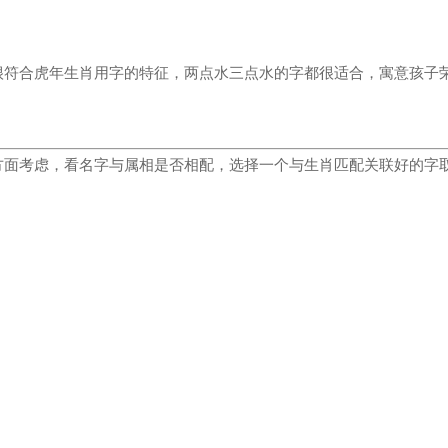
很符合虎年生肖用字的特征，两点水三点水的字都很适合，寓意孩子
方面考虑，看名字与属相是否相配，选择一个与生肖匹配关联好的字