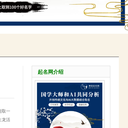
起名网介绍
能取一
生龙活