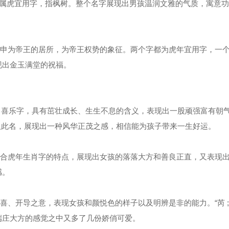
;字旁，属虎宜用字，指枫树。整个名字展现出男孩温润文雅的气质，寓意
方，引申为帝王的居所，为帝王权势的象征。两个字都为虎年宜用字，一
现出金玉满堂的祝福。
生肖喜乐字，具有茁壮成长、生生不息的含义，表现出一股顽强富有朝
年取此名，展现出一种风华正茂之感，相信能为孩子带来一生好运。
。都符合虎年生肖字的特点，展现出女孩的落落大方和善良正直，又表现
感。
有欣喜、开导之意，表现女孩和颜悦色的样子以及明辨是非的能力。“芮 
端庄大方的感觉之中又多了几份娇俏可爱。