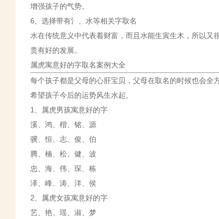
增强孩子的气势。
6、选择带有氵、水等相关字取名
水在传统意义中代表着财富，而且水能生寅生木，所以又
贵有好的发展。
属虎寓意好的字取名案例大全
每个孩子都是父母的心肝宝贝，父母在取名的时候也会全
希望孩子今后的运势风生水起。
1、属虎男孩寓意好的字
溪、鸿、楷、铭、源
骥、恒、志、俊、伯
腾、楠、松、健、波
忠、海、伟、琛、栋
泽、峰、涛、洋、侯
2、属虎女孩寓意好的字
艺、艳、瑶、淑、梦