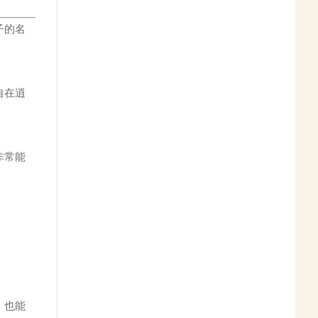
子的名
自在逍
非常能
。
，也能