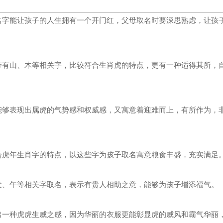
名字能让孩子的人生拥有一个开门红，父母取名时要深思熟虑，让孩
带有山、木等相关字，比较符合生肖虎的特点，更有一种适得其所，
能够表现出属虎的气势感和权威感，又寓意着迎难而上，有所作为，
合虎年生肖字的特点，以这些字为孩子取名寓意粮食丰盛，充实满足
犬、午等相关字取名，表示有贵人相助之意，能够为孩子增添福气。
出一种虎虎生威之感，因为华丽的衣服更能彰显虎的威风和霸气华丽