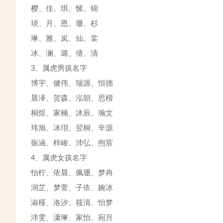
樱、佳、琪、愫、锦
琰、月、恩、珊、杉
琳、雅、岚、仙、棠
冰、澜、璐、倩、清
3、属虎男孩名字
博宇、健伟、瑞源、恒德
晨泽、贺森、泓朝、思楷
桐煜、家楠、沐辰、瀚文
玮旭、冰珝、翌桐、辛源
振涵、梓峻、沛弘、煦宸
4、属虎女孩名字
怡柠、依晨、佩珊、梦冉
润芷、梦萱、子依、婉冰
淑槿、洛汐、筱清、怡梦
沛雯、潇琳、家怡、宛月