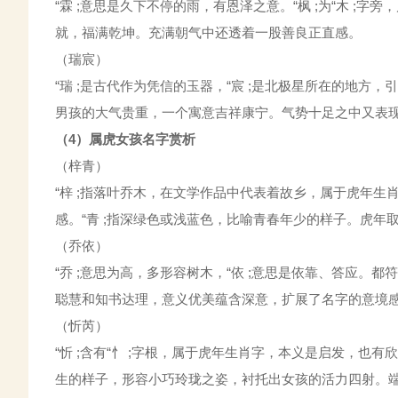
“霖 ;意思是久下不停的雨，有恩泽之意。“枫 ;为“木 
就，福满乾坤。充满朝气中还透着一股善良正直感。
（瑞宸）
“瑞 ;是古代作为凭信的玉器，“宸 ;是北极星所在的地
男孩的大气贵重，一个寓意吉祥康宁。气势十足之中又表
（4）属虎女孩名字赏析
（梓青）
“梓 ;指落叶乔木，在文学作品中代表着故乡，属于虎年
感。“青 ;指深绿色或浅蓝色，比喻青春年少的样子。虎
（乔依）
“乔 ;意思为高，多形容树木，“依 ;意思是依靠、答应
聪慧和知书达理，意义优美蕴含深意，扩展了名字的意境
（忻芮）
“忻 ;含有“忄 ;字根，属于虎年生肖字，本义是启发，也
生的样子，形容小巧玲珑之姿，衬托出女孩的活力四射。