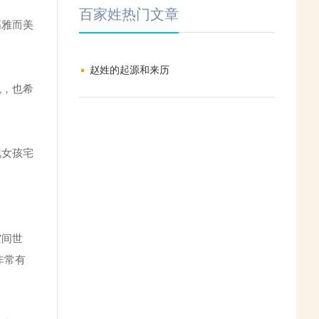
百家姓热门文章
高雅而美
赵姓的起源和来历
悦，也希
现女孩宅
空间世
非常有