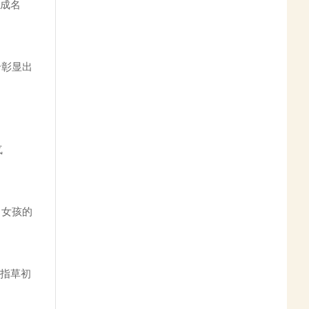
功成名
个彰显出
气
出女孩的
;指草初