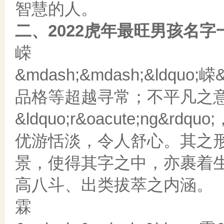
智慧的人。
二、2022虎年最旺男孩名
嵘
&mdash;&mdash;&ldq
品格等超越寻常；不平凡之
&ldquo;r&oacute;ng
优游恬淡，令人舒心。其之
景，使得其字之中，亦裹着
高八斗、出类拔萃之内涵。
霖