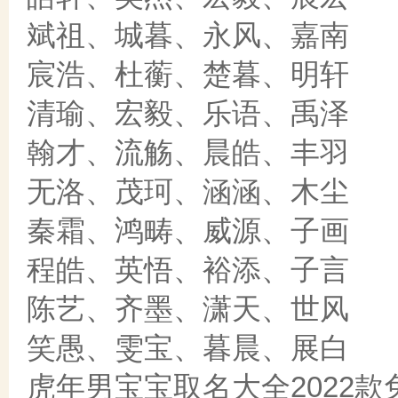
斌祖、城暮、永风、嘉南
宸浩、杜蘅、楚暮、明轩
清瑜、宏毅、乐语、禹泽
翰才、流觞、晨皓、丰羽
无洛、茂珂、涵涵、木尘
秦霜、鸿畴、威源、子画
程皓、英悟、裕添、子言
陈艺、齐墨、潇天、世风
笑愚、雯宝、暮晨、展白
虎年男宝宝取名大全2022