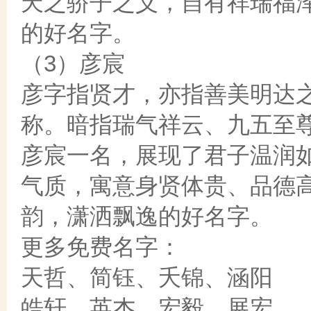
天之骄子之义，自有祥瑞福
的好名字。
（3）彦宸
彦字指贤才，亦指善美明达
称。暗指瑞气祥云、九五至尊
彦宸一名，展现了君子温润
气质，寓意身贤体贵、品德
韵，潇洒飘逸的好名字。
更多免费名字：
天哲、简钰、夭锦、涵阳
皓轩、英杰、宏毅、展宏