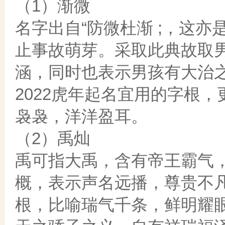
（1）渐微
名字出自“防微杜渐 ;，这
止事故萌芽。采取此典故取
涵，同时也表示男孩有大治
2022虎年起名宜用的字根
袅袅，洋洋盈耳。
（2）禹灿
禹可指大禹，含有帝王霸气
概，表示声名远播，尊贵不凡
根，比喻瑞气千条，鲜明耀