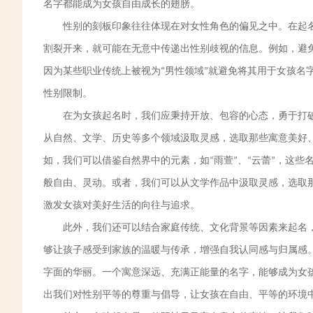
名字都能成为女孩自由成长的翅膀。
性别
的刻板印象
往往体现在对女性角色的偏见之中。在起
割裂开来，就可能在无意中传递出性别歧视的信息。例如，避
因为某些职业传统上被视为
男性领域
就避免将其用于女孩名
“
”
性别限制。
在为女孩起名时，我们应秉持开放、包容的心态，勇于打
从自然、文学、历史等多个领域汲取灵感，选取那些寓意美好
如，我们可以借鉴自然界中的元素，如
雨萱
、
云蕾
，这些
“
”
“
”
般自由、灵动。或者，我们可以从文学作品中汲取灵感，选取
激发女孩对美好生活的向往与追求。
此外，我们还可以结合家庭传统、文化背景等因素来起名
够让孩子感受到家族的温暖与传承，增强自我认同感与归属感
字面的华丽。一个寓意深远、充满正能量的名字，能够成为女
出我们对性别平等的尊重与倡导，让女孩在自由、平等的环境