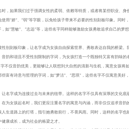
名时，如果我们过于强调女性的柔弱、依赖等特质，或者将某些职业、身
免使用
娇
、
弱
等字眼，以免给孩子带来不必要的性别刻板印象
。
同时
“
”
“
”
字，如
慧敏
、
志远
等，这些名字同样能够激励女孩勇敢追求自己的梦想
“
”
“
”
破性别刻板印象，让名字成为女孩自由探索世界、勇敢表达自我的桥梁。
、音韵和谐且不受性别限制的字词，为女孩打造一个既独特又富有韵味的
名字不仅音韵优美，更能够让人联想到大自然的清新与生机，寓意女孩将
那些富有诗意与哲理的字词，如
梦洁
、
思琪
，这些名字不仅寓意美好
“
”
“
”
，让名字成为连接过去与未来的纽带。这样的名字不仅具有深厚的文化底
。在为女孩起名时，我们更应注重名字的寓意与内涵，而非仅仅追求音韵
孩人生道路上的灯塔，指引她勇敢前行，不畏风雨。同时，这样的名字也
中健康成长，成为社会的栋梁之才。