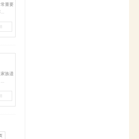
非常重要
..
情
是家族遗
..
情
页