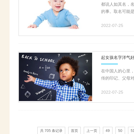
都说人如其名，
的事。取名可能是
2022-07-25
起女孩名字洋气
在中国人的心里
传的印记、父母对
2022-07-25
共 705 条记录
首页
上一页
49
50
5