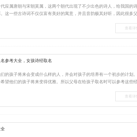
时代应属唐朝与宋朝莫属，这两个朝代出现了不少出色的诗人，给我国的
。这一些古诗词不仅仅富有美好的寓意，并且音韵极其好听，因此很多父.
查看详
取名参考大全，女孩诗经取名
他们的孩子将来会变成什么样的人，并会对孩子的培养有一个初步的计划
希望他们的孩子将来变得优雅。所以父母在给孩子取名时可以参考这些经.
查看详
大全