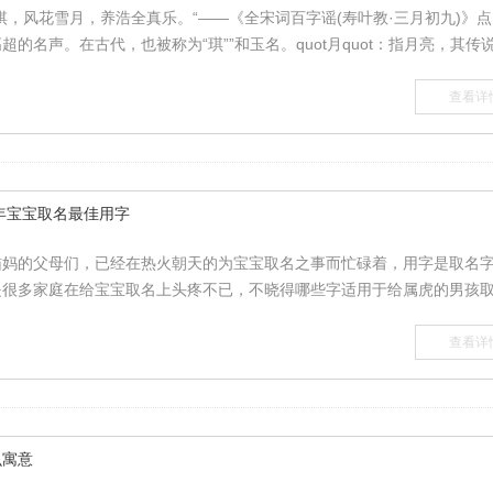
棋，风花雪月，养浩全真乐。“——《全宋词百字谣(寿叶教·三月初九)》点
高超的名声。在古代，也被称为“琪””和玉名。quot月quot：指月亮，其传说.
查看详
年宝宝取名最佳用字
猫妈的父母们，已经在热火朝天的为宝宝取名之事而忙碌着，用字是取名
很多家庭在给宝宝取名上头疼不已，不晓得哪些字适用于给属虎的男孩取.
查看详
么寓意