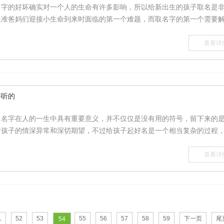
名字的好坏确实对一个人的生命有许多影响，所以给新出生的孩子取名是
准爸妈们迎接小生命到来时面临的第一个难题，而取名字的第一个需要解.
查看详
好听的
，名字在人的一生中具有重要意义，并不仅仅是没有用的符号，留下来的
孩子的情深异常和深切期望，不过给孩子起好名是一个相当复杂的过程，.
查看详
1
52
53
55
56
57
58
59
下一页
尾
54