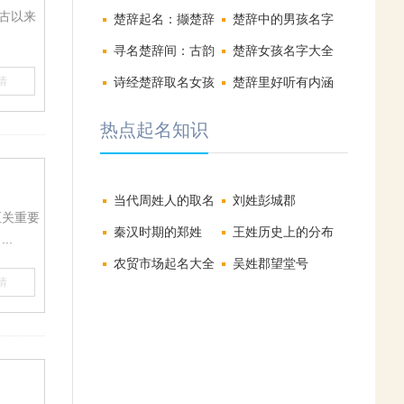
古以来
楚辞起名：撷楚辞
楚辞中的男孩名字
之华，予宝宝嘉名
寻名楚辞间：古韵
大全
楚辞女孩名字大全
情
新声中的诗意人生
诗经楚辞取名女孩
集大气文雅
楚辞里好听有内涵
大气
的男孩名字
热点起名知识
当代周姓人的取名
刘姓彭城郡
至关重要
规律
秦汉时期的郑姓
王姓历史上的分布
..
农贸市场起名大全
及其迁徙
吴姓郡望堂号
情