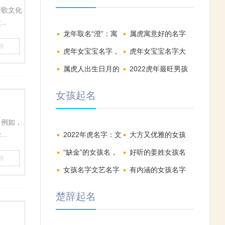
诗歌文化
..
龙年取名“澄”：寓
属虎寓意好的名字
情
意深远，清澈如龙
虎年女宝宝名字，
大全
虎年女宝宝名字大
吉祥如意的女孩名
属虎人出生日月的
全
2022虎年最旺男孩
字
命运
名字
女孩起名
。例如，
..
2022年虎名字：文
大方又优雅的女孩
雅有气质的女孩名
“缺金”的女孩名，
名字，总有一个你
好听的姜姓女孩名
情
分享
清新又好听的女孩
女孩名字文艺名字
喜欢的!
字大全
有内涵的女孩名字
名字
怎么取，女孩名字
大全
楚辞起名
推荐