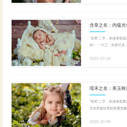
含章之名：内蕴光
“含章”二字，初读便觉
卦》：“六三：含章可贞，
2025-10-10
瑶禾之名：美玉映
“瑶禾”二字，初读便觉
文化里最珍贵的双重意象
2025-10-09