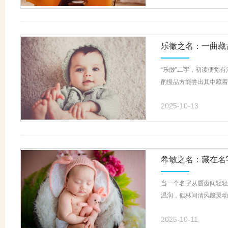
乐徵之名：一曲藏
“乐徵”二字，初读便觉
酌慢品方能尝出其中藏着
2025-10-13
希敏之名：藏在名
当一个名字从唇齿间轻轻
温润，似林间清风般灵动
2025-10-11