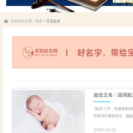
当前所在位置：
首页
>
宝宝起名
如圭之名：温润如
“如圭”二字，初读便觉
经岁月打磨的古玉，越品越
2025-10-20