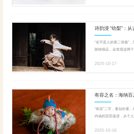
诗韵浸 “幼梨”：
“名字是人的第二张脸”
脉络细品，会发现这两个字
2025-10-17
有容之名：海纳百
“有容”二字，看似朴素
内涵的层层递进，从个人品
2025-10-16