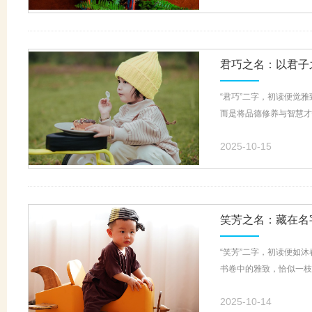
君巧之名：以君子
“君巧”二字，初读便觉
而是将品德修养与智慧才情
2025-10-15
笑芳之名：藏在名
“笑芳”二字，初读便如
书卷中的雅致，恰似一枝
2025-10-14