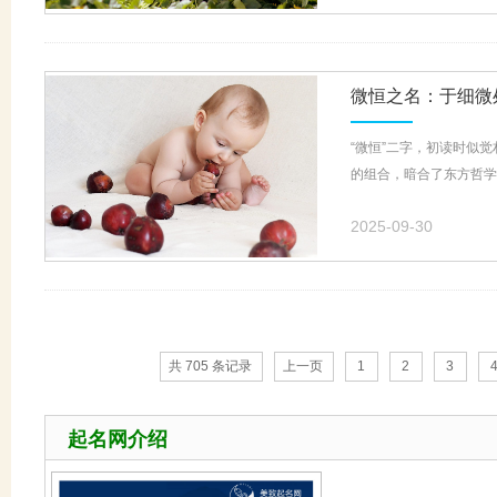
微恒之名：于细微
“微恒”二字，初读时似
的组合，暗合了东方哲学的
2025-09-30
共 705 条记录
上一页
1
2
3
起名网介绍