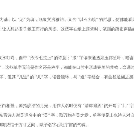
为基，以
见
为魂，既显文房雅韵，又含
以石为镜
的哲思，仿佛能看
“
”
“
”
，让人想起君子佩玉而行的风姿。这些字在纸上落笔时，笔画的疏密穿插
泉水叮咚，自带
泠泠七弦上
的诗意；
澈
字读来通透如玉露坠叶，暗
“
”
“
”
，这些单字无论是作名还是称字，都能在口腔中形成完美的共鸣，念诵
”
字，但其
几道
的
几
字，读音婉转，与
道
字结合，有曲径通幽之感
“
”
“
”
“
”
三白相叠，原指皎洁的月光，用作人名时便有
清辉遍洒
的开阔；
川
字
“
”
“
”
东晋诗人谢灵运名中的
灵
字，取万物有灵之意，单字便见山水诗人对
“
”
湖海浓缩于方寸之间，赋予名字吞吐宇宙的气魄。