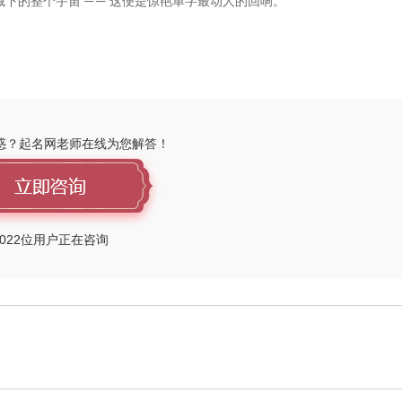
藏下的整个宇宙
这便是惊艳单字最动人的回响。
——
惑？起名网老师在线为您解答！
022
位用户正在咨询