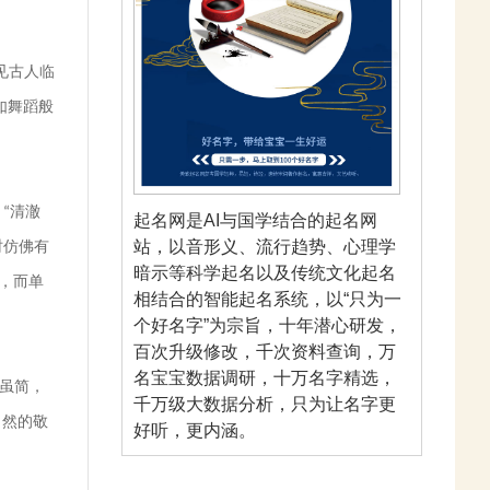
见古人临
如舞蹈般
含
清澈
“
起名网是AI与国学结合的起名网
站，以音形义、流行趋势、心理学
时仿佛有
暗示等科学起名以及传统文化起名
，而单
相结合的智能起名系统，以“只为一
个好名字”为宗旨，十年潜心研发，
百次升级修改，千次资料查询，万
名宝宝数据调研，十万名字精选，
虽简，
千万级大数据分析，只为让名字更
自然的敬
好听，更内涵。