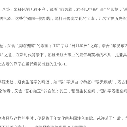
》八卦，象征风的无往不利，藏着
随风巽，君子以申命行事
的智慧；
“
”
“
的气象。这些字如同一把钥匙，能打开传统文化的宝库，让名字在历史长
意，又含
晨曦初露
的希望；
曜
字取
日月星辰
之辉，暗合
曜灵东
“
”
“
”
“
”
“
岸
之意，在新时代背景下，彰显出航天事业的宏伟与英雄的不凡，是兼具
”
让古老的汉字在当代焕发出新的生命力。
字源出处，避免生僻字的晦涩，如
旻
字源自《诗经》
旻天疾威
，既古
“
”
“
”
之珍贵，又含
吾心如玉
的自勉；其三，预留生长空间，
远
字既指空
“
”
“
”
生者择取这样的字时，便是将千年文化的基因注入血脉。或许若干年后，