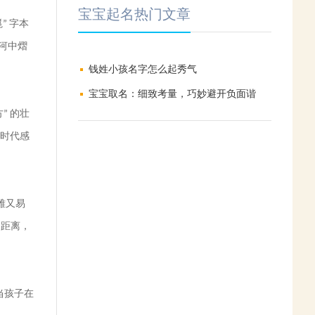
宝宝起名热门文章
邕
字本
”
河中熠
钱姓小孩名字怎么起秀气
宝宝取名：细致考量，巧妙避开负面谐
方
的壮
”
音，编织美好寓意与期望
时代感
雅又易
间距离，
当孩子在