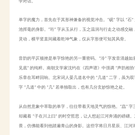
学对话。
单字的魔力，首先在于其形神兼备的视觉冲击。
砚
字以
石
“
”
“
”
池挥毫的身影。
珩
字从玉从行，玉之温润与行走之动感交融
“
”
灵动，横平竖直间藏着乾坤气象，仅从字形便可知其风骨。
音韵的平仄顿挫是单字惊艳的另一重密码。
泠
字发音清越如
“
”
见底
的纯粹。南朝文学家沈约在《四声谱》中强调
声韵相协
”
“
乐章在耳畔回响。北宋词人晏几道名中的
几道
二字，虽为双
“
”
字
几道
中的
几
若单独取出，也有几分玄妙惊艳之处。
“
”
“
”
从自然意象中萃取的单字，往往带着天地灵气的惊艳。
皛
字
“
”
却藏着
子在川上曰
的时空哲思，让人想起江河奔涌的磅礴。
“
”
畏，仿佛能看到他踏遍青山的身影。这些字将日月星辰、江河