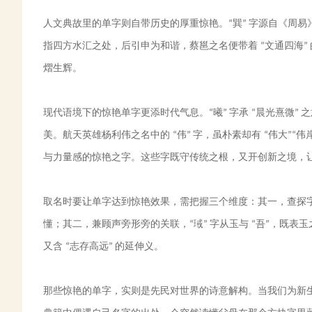
人文典故里的单字则自带历史的厚重惊艳。
巽
字源自《周易
“
”
指四方水汇之处，后引申为和谐，蔡邕之名便带着
文通四海
“
”
熠生辉。
现代语境下的惊艳单字更添时代气息。
曦
字承
晨光熹微
之
“
”
“
”
美。航天英雄杨利伟之名中的
伟
字，虽朴素却有
伟大
伟
“
”
“
”“
与力量感的惊艳之字。这些字既守传统之根，又开创新之境，
取名时要让单字达到惊艳效果，需把握三个维度：其一，查探
懂；其二，兼顾声旁形旁的关联，
琙
字从玉与
吾
，既表玉
“
”
“
”
又含
志存高远
的延伸义。
“
”
那些惊艳的单字，实则是先民对世界的诗意解构。当我们为新