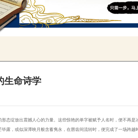
的生命诗学
的形态绽放出震撼人心的力量。这些惊艳的单字被赋予人名时，便不再是
芒毕露，或似深潭映月般含蓄隽永，在唇齿间流转时，便完成了一场跨越